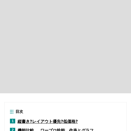
目次
縦書き?レイアウト優先?低価格?
1
機能比較……ワープロ性能、作表とグラフ
2