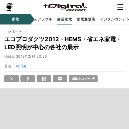
オーディオ
家電
時計 / ウェアラブル
生活家電
家電量販店
デジタルコンテ
レポート
エコプロダクツ2012 - HEMS・省エネ家電・
LED照明が中心の各社の展示
掲載日
2012/12/14 20:36
著者：
村田修
URLをコピー