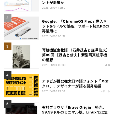
ントが影響か
2026/08/04 12:50
Google、「ChromeOS Flex」導入キ
ットを3ドルで販売、サポート切れPCの
再活用に
2026/04/03 06:32
写植機誕生物語 〈石井茂吉と森澤信夫〉
第89回 【茂吉と信夫】新型写真植字機
の構想
2026/08/04 09:00
連載
アドビが挑む極太日本語フォント「ネオ
クロ」、デザイナーが語る開発秘話
2026/04/10 13:00
レポート
有料ブラウザ「Brave Origin」発売。
59.99ドルのミニマル版、Linuxでは無