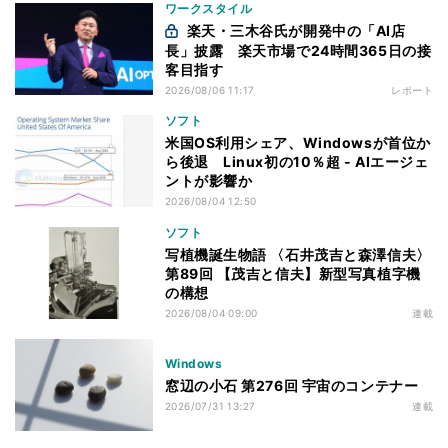
ワークスタイル
楽天・三木谷氏が開発中の「AI店
長」披露 楽天市場で24時間365日の接
客目指す
2026/08/06 11:17
レポート
ソフト
米国OS利用シェア、Windowsが首位か
ら後退 Linux初の10％超 - AIエージェ
ントが影響か
2026/08/04 12:50
ソフト
写植機誕生物語 〈石井茂吉と森澤信夫〉
第89回 【茂吉と信夫】新型写真植字機
の構想
2026/08/04 09:00
連載
Windows
窓辺の小石 第276回 宇宙のコンテナー
2026/07/31 13:27
連載