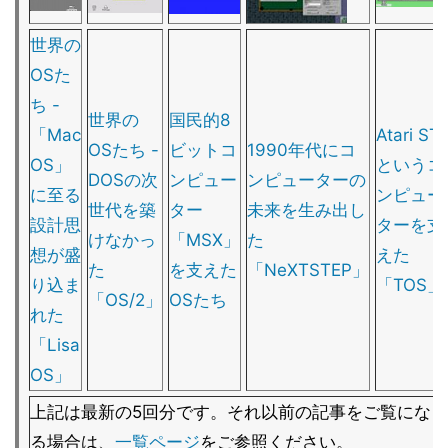
世界の
OSた
ち -
世界の
国民的8
「Mac
Atari ST
OSたち -
ビットコ
1990年代にコ
OS」
というコ
DOSの次
ンピュー
ンピューターの
に至る
ンピュー
世代を築
ター
未来を生み出し
設計思
ターを支
けなかっ
「MSX」
た
想が盛
えた
た
を支えた
「NeXTSTEP」
り込ま
「TOS」
「OS/2」
OSたち
れた
「Lisa
OS」
上記は最新の5回分です。それ以前の記事をご覧にな
る場合は、
一覧ページ
をご参照ください。