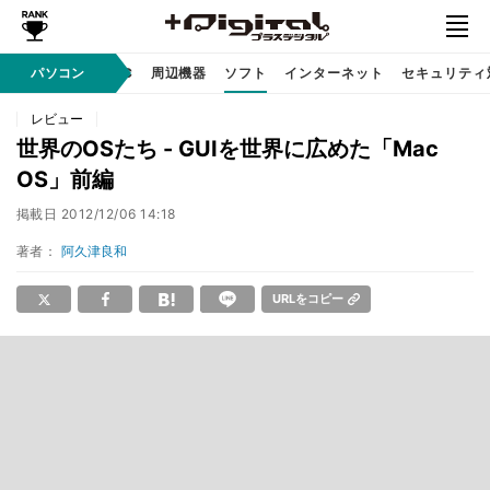
/ テクノロジ
パソコン
AI PC
周辺機器
ソフト
インターネット
セキュリティ
レビュー
世界のOSたち - GUIを世界に広めた「Mac
OS」前編
掲載日
2012/12/06 14:18
著者：
阿久津良和
URLをコピー