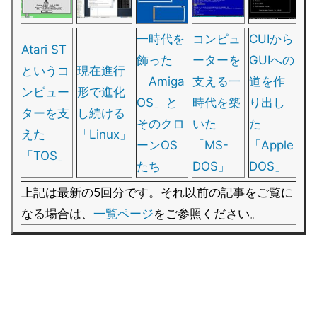
一時代を
コンピュ
CUIから
Atari ST
飾った
ーターを
GUIへの
というコ
現在進行
「Amiga
支える一
道を作
ンピュー
形で進化
OS」と
時代を築
り出し
ターを支
し続ける
そのクロ
いた
た
えた
「Linux」
ーンOS
「MS-
「Apple
「TOS」
たち
DOS」
DOS」
上記は最新の5回分です。それ以前の記事をご覧に
なる場合は、
一覧ページ
をご参照ください。