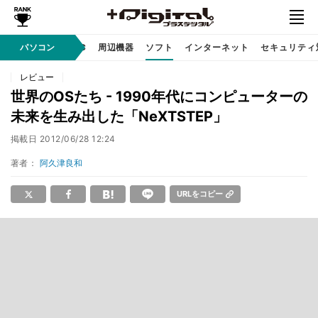
/ テクノロジ
パソコン
AI PC
周辺機器
ソフト
インターネット
セキュリティ
レビュー
世界のOSたち - 1990年代にコンピューターの
未来を生み出した「NeXTSTEP」
掲載日
2012/06/28 12:24
著者：
阿久津良和
URLをコピー