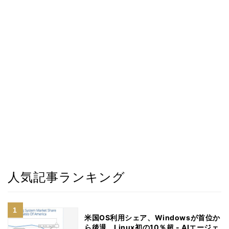
人気記事ランキング
米国OS利用シェア、Windowsが首位か
ら後退 Linux初の10％超 - AIエージェ