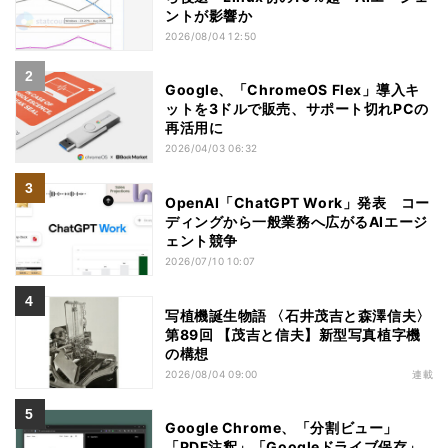
ントが影響か
2026/08/04 12:50
Google、「ChromeOS Flex」導入キ
ットを3ドルで販売、サポート切れPCの
再活用に
2026/04/03 06:32
OpenAI「ChatGPT Work」発表 コー
ディングから一般業務へ広がるAIエージ
ェント競争
2026/07/10 10:07
写植機誕生物語 〈石井茂吉と森澤信夫〉
第89回 【茂吉と信夫】新型写真植字機
の構想
2026/08/04 09:00
連載
Google Chrome、「分割ビュー」
「PDF注釈」「Googleドライブ保存」