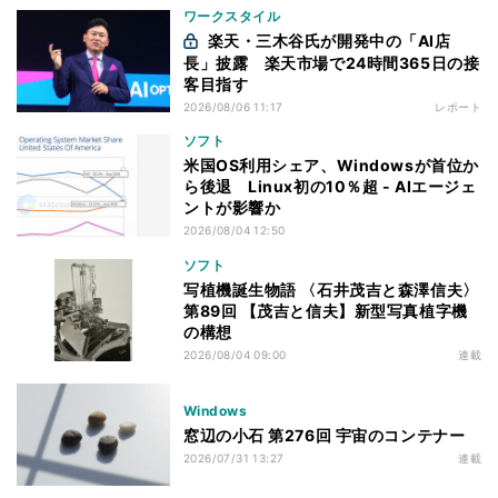
ワークスタイル
楽天・三木谷氏が開発中の「AI店
長」披露 楽天市場で24時間365日の接
客目指す
2026/08/06 11:17
レポート
ソフト
米国OS利用シェア、Windowsが首位か
ら後退 Linux初の10％超 - AIエージェ
ントが影響か
2026/08/04 12:50
ソフト
写植機誕生物語 〈石井茂吉と森澤信夫〉
第89回 【茂吉と信夫】新型写真植字機
の構想
2026/08/04 09:00
連載
Windows
窓辺の小石 第276回 宇宙のコンテナー
2026/07/31 13:27
連載