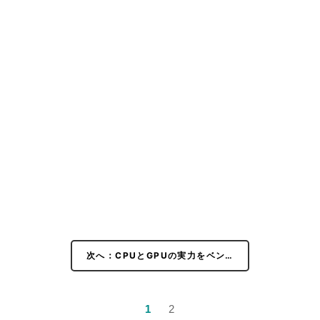
次へ：CPUとGPUの実力をベン…
1
2