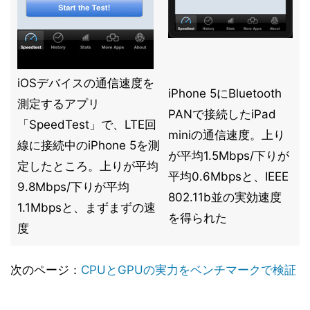
iOSデバイスの通信速度を
iPhone 5にBluetooth
測定するアプリ
PANで接続したiPad
「SpeedTest」で、LTE回
miniの通信速度。上り
線に接続中のiPhone 5を測
が平均1.5Mbps/下りが
定したところ。上りが平均
平均0.6Mbpsと、IEEE
9.8Mbps/下りが平均
802.11b並の実効速度
1.1Mbpsと、まずまずの速
を得られた
度
次のページ：
CPUとGPUの実力をベンチマークで検証