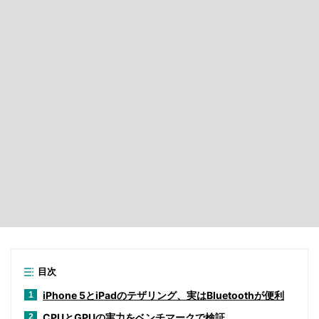
目次
iPhone 5とiPadのテザリング、実はBluetoothが便利
1
CPUとGPUの実力をベンチマークで検証
2