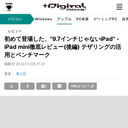
パソコン
Windows
アップル
PC本体
ゲーミングPC
自
レビュー
初めて登場した、"9.7インチじゃないiPad" -
iPad mini徹底レビュー(後編) テザリングの活
用とベンチマーク
掲載日
2012/11/08 21:21
著者：
海上忍
URLをコピー