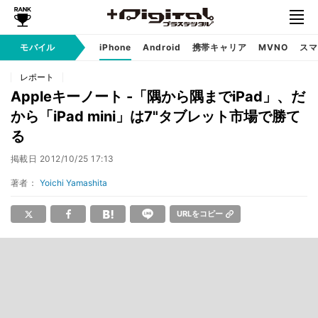
モバイル
iPhone
Android
携帯キャリア
MVNO
スマ
レポート
Appleキーノート -「隅から隅までiPad」、だ
から「iPad mini」は7"タブレット市場で勝て
る
掲載日
2012/10/25 17:13
著者：
Yoichi Yamashita
URLをコピー