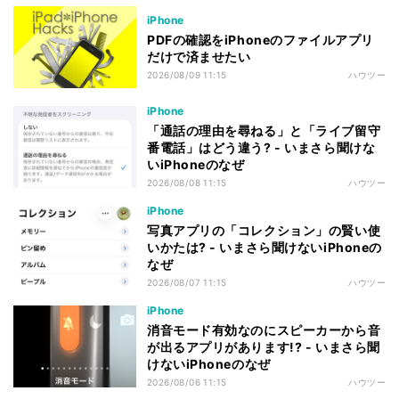
iPhone
PDFの確認をiPhoneのファイルアプリ
だけで済ませたい
2026/08/09 11:15
ハウツー
iPhone
「通話の理由を尋ねる」と「ライブ留守
番電話」はどう違う? - いまさら聞けな
いiPhoneのなぜ
2026/08/08 11:15
ハウツー
iPhone
写真アプリの「コレクション」の賢い使
いかたは? - いまさら聞けないiPhoneの
なぜ
2026/08/07 11:15
ハウツー
iPhone
消音モード有効なのにスピーカーから音
が出るアプリがあります!? - いまさら聞
けないiPhoneのなぜ
2026/08/06 11:15
ハウツー