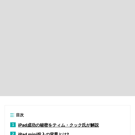
目次
iPad成功の秘密をティム・クック氏が解説
1
iPad mini投入の背景とは?
2