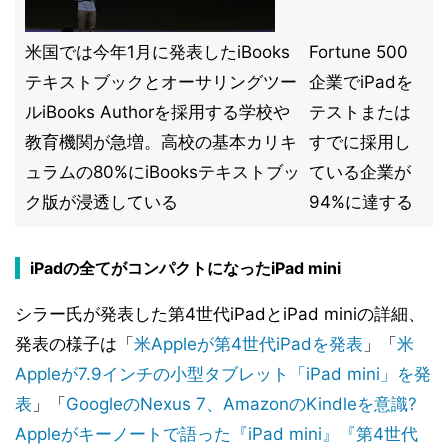
米国では今年1月に発表したiBooks
Fortune 500
テキストブックとオーサリングツー
企業でiPadを
ルiBooks Authorを採用する学校や
テストまたは
教育機関が急増。高校の基本カリキ
すでに採用し
ュラムの80%にiBooksテキストブッ
ている企業が
ク版が浸透している
94%に達する
iPadの全てがコンパクトになったiPad mini
シラー氏が発表した第4世代iPadとiPad miniの詳細、
発表の様子は「
米Appleが第4世代iPadを発表
」「
米
Appleが7.9インチの小型タブレット「iPad mini」を発
表
」「
GoogleのNexus 7、AmazonのKindleを意識?
Appleがキーノートで語った『iPad mini』『第4世代