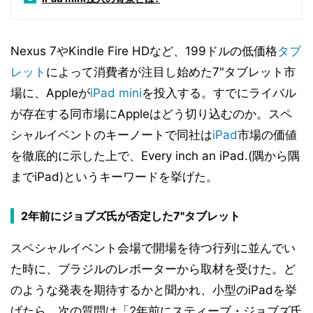
Nexus 7やKindle Fire HDなど、199ドルの低価格
タブ
レット
によって消費者が注目し始めた7"タブレット市
場に、Appleが
iPad mini
を投入する。すでにライバル
が存在する同市場にAppleはどう切り込むのか。スペ
シャルイベントのキーノートで同社は
iPad
市場の価値
を徹底的に示した上で、Every inch an iPad.(隅から隅
までiPad)というキーワードを挙げた。
2年前にジョブズ氏が否定した7"タブレット
スペシャルイベント会場で開場を待つ行列に並んでい
た時に、ブラジルのレポーターから取材を受けた。ど
のような発表を期待するかと聞かれ、小型のiPadを挙
げたら、次の質問は「2年前にスティーブ・ジョブズ氏