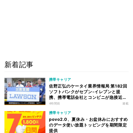
新着記事
携帯キャリア
佐野正弘のケータイ業界情報局 第182回
ソフトバンクがセブン-イレブンと提
携、携帯電話会社とコンビニが急接近す
る理由は
4時間前
連載
携帯キャリア
povo2.0、夏休み・お盆休みにおすすめ
のデータ使い放題トッピングを期間限定
提供