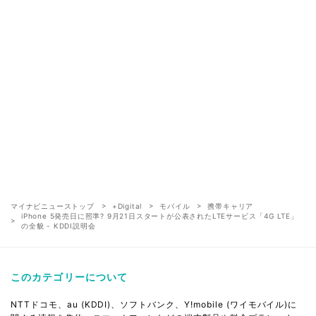
マイナビニューストップ
+Digital
モバイル
携帯キャリア
iPhone 5発売日に照準? 9月21日スタートが公表されたLTEサービス「4G LTE」
の全貌 - KDDI説明会
このカテゴリーについて
NTTドコモ、au (KDDI)、ソフトバンク、Y!mobile (ワイモバイル)に