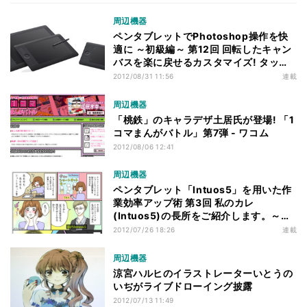
周辺機器
ペンタブレットでPhotoshop操作を快
適に ～初級編～ 第12回 回転したキャン
バスを楽に戻せるカスタマイズ! タッチ
編
2012/08/31 11:56
連載
周辺機器
「桃鉄」のキャラデザ土居氏が登場! 「1
コマまんがバトル」第7弾 - ワコム
2012/08/06 12:41
周辺機器
ペンタブレット「Intuos5」を用いた作
業効率アップ術 第3回 私のカレ
(Intuos5)の長所をご紹介します。～そ
の1～
2012/07/26 18:26
連載
周辺機器
涼宮ハルヒのイラストレーターいとうの
いぢがライブドローイング披露
2012/07/13 11:49