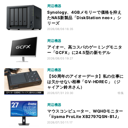
周辺機器
Synology、4GBメモリーで価格を抑え
たNAS新製品「DiskStation neo+」シ
リーズ
2026/08/06 16:35
周辺機器
アイオー、高コスパのゲーミングモニタ
ー「GCFX」に24.5型の新モデル
2026/08/05 19:27
周辺機器
【50周年のアイオーデータ】私の仕事に
は欠かせない相棒「GV-HDREC」（ジ
ャイアン鈴木さん）
2026/07/31 20:30
特集
周辺機器
マウスコンピューター、WQHDモニター
「iiyama ProLite XB2797QSN-B1J」
2026/07/30 11:17