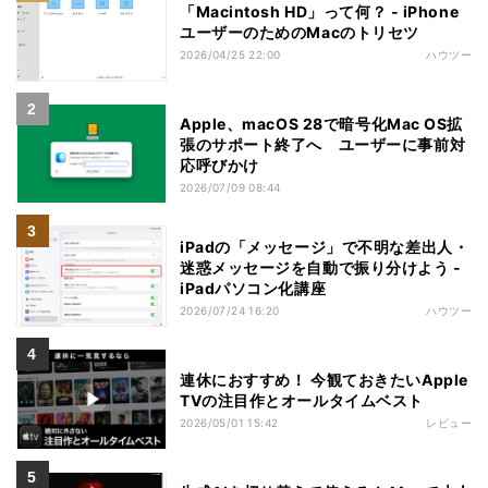
「Macintosh HD」って何？ - iPhone
ユーザーのためのMacのトリセツ
2026/04/25 22:00
ハウツー
Apple、macOS 28で暗号化Mac OS拡
張のサポート終了へ ユーザーに事前対
応呼びかけ
2026/07/09 08:44
iPadの「メッセージ」で不明な差出人・
迷惑メッセージを自動で振り分けよう -
iPadパソコン化講座
2026/07/24 16:20
ハウツー
連休におすすめ！ 今観ておきたいApple
TVの注目作とオールタイムベスト
2026/05/01 15:42
レビュー