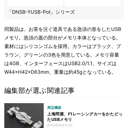
「DNSB-YUSB-Pot」シリーズ
同製品は、お茶を注ぐ道具である急須の形をしたUSB
メモリ。急須の蓋の部分がメモリ本体となっている。
素材にはシリコンゴムを採用。カラーはブラック、ブ
ラウン、グリーンの3色を用意している。メモリ容量
は4GB、インターフェースはUSB2.0/1.1。サイズは
W44×H42×D63mm、重量は約45gとなっている。
編集部が選ぶ関連記事
周辺機器
上海問屋、F1レーシングカーをかたどっ
たUSBメモリ
2012/01/24 17:27