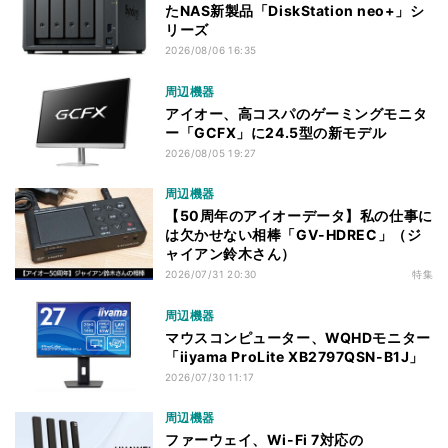
たNAS新製品「DiskStation neo+」シ
リーズ
2026/08/06 16:35
周辺機器
アイオー、高コスパのゲーミングモニタ
ー「GCFX」に24.5型の新モデル
2026/08/05 19:27
周辺機器
【50周年のアイオーデータ】私の仕事に
は欠かせない相棒「GV-HDREC」（ジ
ャイアン鈴木さん）
2026/07/31 20:30
特集
周辺機器
マウスコンピューター、WQHDモニター
「iiyama ProLite XB2797QSN-B1J」
2026/07/30 11:17
周辺機器
ファーウェイ、Wi-Fi 7対応の