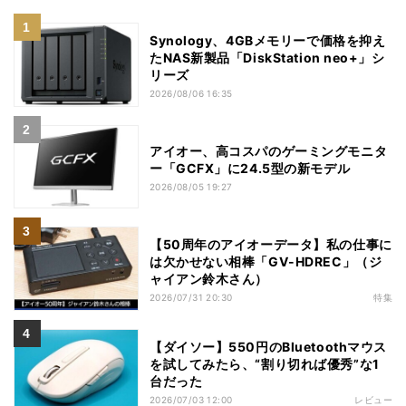
Synology、4GBメモリーで価格を抑え
たNAS新製品「DiskStation neo+」シ
リーズ
2026/08/06 16:35
アイオー、高コスパのゲーミングモニタ
ー「GCFX」に24.5型の新モデル
2026/08/05 19:27
【50周年のアイオーデータ】私の仕事に
は欠かせない相棒「GV-HDREC」（ジ
ャイアン鈴木さん）
2026/07/31 20:30
特集
【ダイソー】550円のBluetoothマウス
を試してみたら、“割り切れば優秀”な1
台だった
2026/07/03 12:00
レビュー