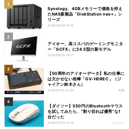
Synology、4GBメモリーで価格を抑え
たNAS新製品「DiskStation neo+」シ
リーズ
2026/08/06 16:35
アイオー、高コスパのゲーミングモニタ
ー「GCFX」に24.5型の新モデル
2026/08/05 19:27
【50周年のアイオーデータ】私の仕事に
は欠かせない相棒「GV-HDREC」（ジ
ャイアン鈴木さん）
2026/07/31 20:30
特集
【ダイソー】550円のBluetoothマウス
を試してみたら、“割り切れば優秀”な1
台だった
2026/07/03 12:00
レビュー