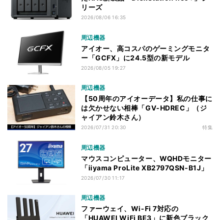
リーズ
2026/08/06 16:35
周辺機器
アイオー、高コスパのゲーミングモニタ
ー「GCFX」に24.5型の新モデル
2026/08/05 19:27
周辺機器
【50周年のアイオーデータ】私の仕事に
は欠かせない相棒「GV-HDREC」（ジ
ャイアン鈴木さん）
2026/07/31 20:30
特集
周辺機器
マウスコンピューター、WQHDモニター
「iiyama ProLite XB2797QSN-B1J」
2026/07/30 11:17
周辺機器
ファーウェイ、Wi-Fi 7対応の
「HUAWEI WiFi BE3」に新色ブラック