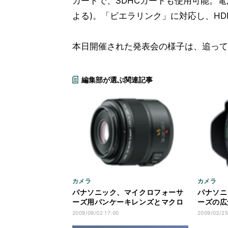
カードで、SDHCカードも使用可能。電池
よる)。「ビエラリンク」に対応し、HD
本日開催された発表会の様子は、追って
編集部が選ぶ関連記事
カメラ
カメラ
パナソニック、マイクロフォーサ
パナソニ
ーズ用パンケーキレンズとマクロ
ーズの広
レンズ
ンズを発
2009/09/02 17:00
2009/03/25