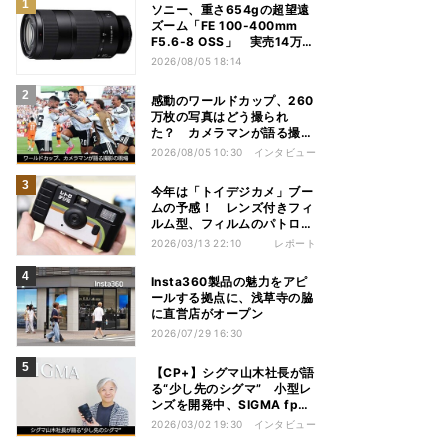
ソニー、重さ654gの超望遠
ズーム「FE 100-400mm
F5.6-8 OSS」 実売14万円
前後
2026/08/05 18:14
感動のワールドカップ、260
万枚の写真はどう撮られ
た？ カメラマンが語る撮影
の現場
2026/08/05 10:30
インタビュー
今年は「トイデジカメ」ブー
ムの予感！ レンズ付きフィ
ルム型、フィルムのパトロー
ネ型も
2026/03/13 22:10
レポート
Insta360製品の魅力をアピ
ールする拠点に、浅草寺の脇
に直営店がオープン
2026/07/29 16:30
【CP+】シグマ山木社長が語
る“少し先のシグマ” 小型レ
ンズを開発中、SIGMA fpは
継続、フルサイズFoveonは
2026/03/02 19:30
インタビュー