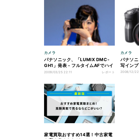
カメラ
カメラ
パナソニック、「LUMIX DMC-
パナソニッ
GH1」発表 - フルタイムAFでハイ
写インプ
ビジョン動画も
2008/12/22
2009/03/25 22:11
レポート
家電買取おすすめ14選！中古家電