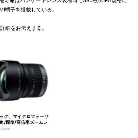
寿命はパンケーキレンズ装着時で380枚(CIPA規格に
MI端子を搭載している。
詳細をお伝えする。
ック、マイクロフォーサ
角/標準/高倍率ズームレ
表
 23:00