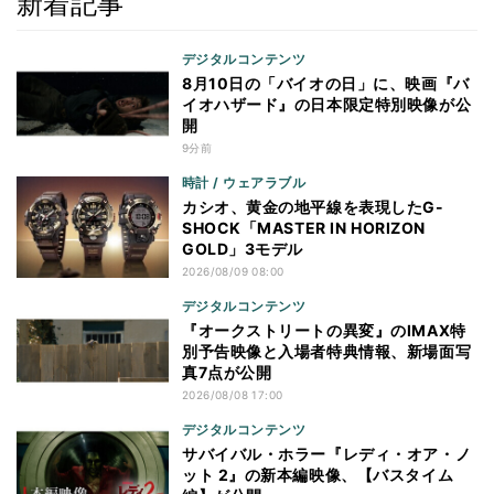
新着記事
デジタルコンテンツ
8月10日の「バイオの日」に、映画『バ
イオハザード』の日本限定特別映像が公
開
9分前
時計 / ウェアラブル
カシオ、黄金の地平線を表現したG-
SHOCK「MASTER IN HORIZON
GOLD」3モデル
2026/08/09 08:00
デジタルコンテンツ
『オークストリートの異変』のIMAX特
別予告映像と入場者特典情報、新場面写
真7点が公開
2026/08/08 17:00
デジタルコンテンツ
サバイバル・ホラー『レディ・オア・ノ
ット 2』の新本編映像、【バスタイム