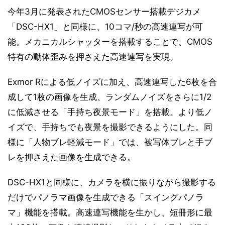
今年3月に発表されたCMOSセンサー搭載デジカメ
「DSC-HX1」と同様に、10コマ/秒の高速連写が可
能。メカニカルシャッターを搭載することで、CMOS
特有の動体歪みを押さえた高速連写を実現。
Exmor Rによる低ノイズに加え、高速連写した6枚を合
成して1枚の画像を生成、ランダムノイズをさらに1/2
に低減させる「手持ち夜景モード」を搭載。より低ノ
イズで、手持ちでも夜景を撮影できるようにした。同
様に「人物ブレ軽減モード」では、被写体ブレと手ブ
レを押さえた画像を生成できる。
DSC-HX1と同様に、カメラを横に振りながら撮影する
だけでパノラマ画像を生成できる「スイングパノラ
マ」機能を搭載。高速連写機能を生かし、短冊形に最