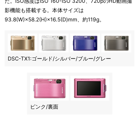
た。ISO感度はISO 160-ISO 3200、720pのHD動画撮
影機能も搭載する。本体サイズは
93.8(W)×58.2(H)×16.5(D)mm、約119g。
DSC-TX1:ゴールド/シルバー/ブルー/グレー
ピンク/裏面