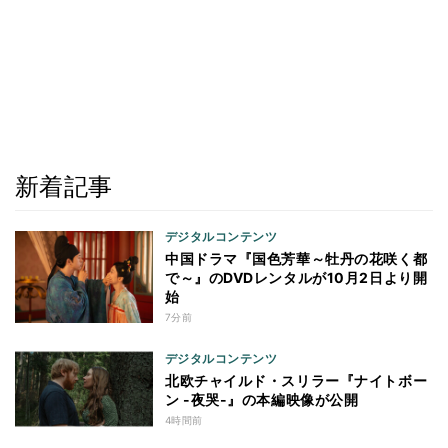
新着記事
デジタルコンテンツ
中国ドラマ『国色芳華～牡丹の花咲く都
で～』のDVDレンタルが10月2日より開
始
7分前
デジタルコンテンツ
北欧チャイルド・スリラー『ナイトボー
ン -夜哭-』の本編映像が公開
4時間前