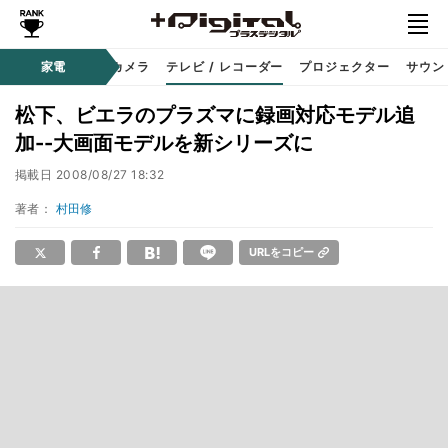
家電
カメラ
テレビ / レコーダー
プロジェクター
サウン
松下、ビエラのプラズマに録画対応モデル追
加--大画面モデルを新シリーズに
掲載日
2008/08/27 18:32
著者：
村田修
URLをコピー