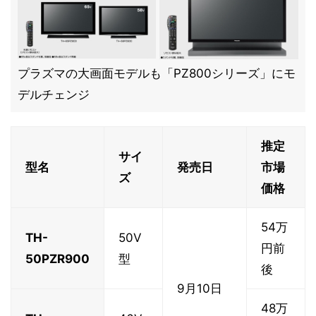
プラズマの大画面モデルも「PZ800シリーズ」にモ
デルチェンジ
推定
サイ
型名
発売日
市場
ズ
価格
54万
TH-
50V
円前
50PZR900
型
後
9月10日
48万