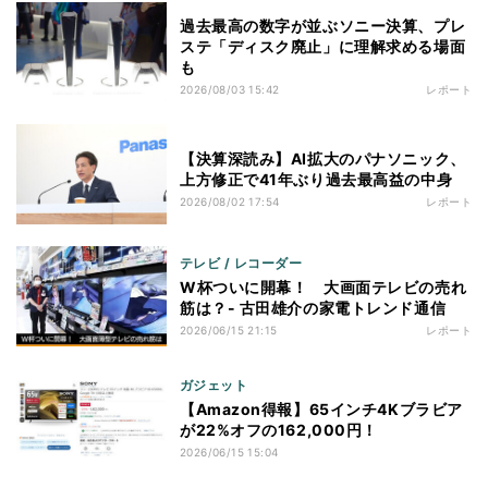
過去最高の数字が並ぶソニー決算、プレ
ステ「ディスク廃止」に理解求める場面
も
2026/08/03 15:42
レポート
【決算深読み】AI拡大のパナソニック、
上方修正で41年ぶり過去最高益の中身
2026/08/02 17:54
レポート
テレビ / レコーダー
W杯ついに開幕！ 大画面テレビの売れ
筋は？- 古田雄介の家電トレンド通信
2026/06/15 21:15
レポート
ガジェット
【Amazon得報】65インチ4Kブラビア
が22%オフの162,000円！
2026/06/15 15:04