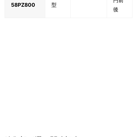
円前
58PZ800
型
後