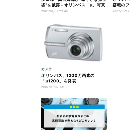
姿"を披露 - オリンパス「μ」写真
搭載のフ
展開催
発表
2008/01/07 23:49
2007/10/17
カメラ
オリンパス、1200万画素の
「μ1200」を発表
2007/09/07 13:13