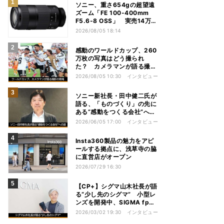
ソニー、重さ654gの超望遠
ズーム「FE 100-400mm
F5.6-8 OSS」 実売14万円
前後
2026/08/05 18:14
感動のワールドカップ、260
万枚の写真はどう撮られ
た？ カメラマンが語る撮影
の現場
2026/08/05 10:30
インタビュー
ソニー新社長・田中健二氏が
語る、「ものづくり」の先に
ある“感動をつくる会社”への
道
2026/06/05 17:00
インタビュー
Insta360製品の魅力をアピ
ールする拠点に、浅草寺の脇
に直営店がオープン
2026/07/29 16:30
【CP+】シグマ山木社長が語
る“少し先のシグマ” 小型レ
ンズを開発中、SIGMA fpは
継続、フルサイズFoveonは
2026/03/02 19:30
インタビュー