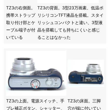
TZ3の右側面。
TZ3の背面。3型23万画素、低温ポ
携帯ストラップ
リシリコンTFT液晶を搭載。スタイ
取り付け部とケ
リッシュコンパクトと違い、3型液
ーブル端子が付
晶を搭載しても持ちにくいと感じ
いている
ることはなかった
TZ3の上面。電源スイッチ、手
TZ3の床面。三脚
ブレ補正ボタン、シャッター、
穴が端に付いてい