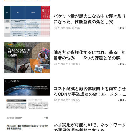
パケット量が膨大になる中で浮き彫り
になった、性能監視の落とし穴
2021/05/06 10:00
- PR -
働き方が多様化するにつれ、募るIT担
当者の悩み――5つの課題とその解決
策を探る
2021/04/14 10:00
- PR -
コスト削減と顧客体験向上を両立させ
るCDNが事業成功の鍵！ルーメン・
テクノロジーズが日本市場に本格参入
2021/03/31 15:00
- PR -
いま実用が可能なAIで、ネットワーク
の運用管理を劇的に変える