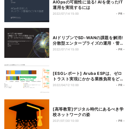
AIOpsの可能性に迫る! AIを使ったIT
運用を実現するには
2022/07/14 15:00
- PR -
AIドリブンでSD-WANの課題を解消!
分散型エンタープライズの運用・管理
を効率化するには
2022/07/14 15:00
- PR -
[ESGレポート] Aruba ESPは、ゼロ
トラスト実現にかかる業務負荷をどれ
だけ減らすことができるか
2022/04/12 10:00
- PR -
[高等教育]デジタル時代にあるべき学
校ネットワークの姿
2021/07/30 10:00
- PR -