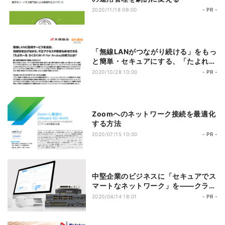
2020/11/18 09:00
- PR -
「無線LANがつながり続ける」をもっ
と簡単・セキュアにする、「たよれー
る らくらくWi-Fi for Aruba」
2020/10/28 10:00
- PR -
Zoomへのネットワーク接続を最適化
する方法
2020/07/15 10:00
- PR -
中堅企業のビジネスに「セキュアでス
マートなネットワーク」を――クラウ
ド管理ネットワークのすすめ
2020/04/14 18:01
- PR -