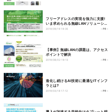
フリーアドレスの実現を強力に支援!
いま求められる無線LANソリューショ
ンの姿とは
2019/09/19 19:35
- PR -
【事例】無線LANの課題は、アクセス
ポイントで解決
2019/08/02 19:13
- PR -
進化し続けるAI技術に最適なITインフ
ラとは?
2019/03/18 17:12
- PR -
導入が加速する学校向けタブレット端