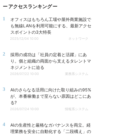
アクセスランキング
1
オフィスはもちろん工場や屋外商業施設で
も無線LANを利用可能にする、最新アクセ
スポイントの3大特長
2025/12/04 10:00
ネットワーク
2
採用の成功は「社員の定着と活躍」にあ
り。個と組織の両面から支えるタレントマ
ネジメントに迫る
2026/07/22 10:00
業務系システム
3
AIのさらなる活用に向けた取り組みの95%
が、本番稼働まで至らない原因はどこにあ
る?
2026/07/24 10:00
情報系システム
4
AIの生産性と厳格なガバナンスを両立。経
理業務を安全に自動化する「二段構え」の