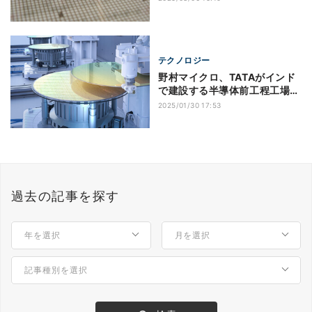
テクノロジー
野村マイクロ、TATAがインド
で建設する半導体前工程工場に
超純水製造装置の納入で合意
2025/01/30 17:53
過去の記事を探す