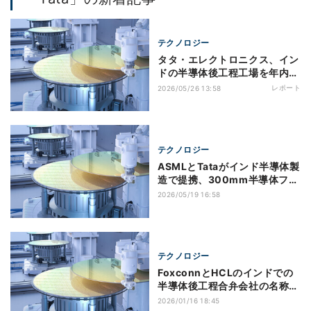
テクノロジー
タタ・エレクトロニクス、イン
ドの半導体後工程工場を年内に
も稼働へ 自動車/産業向けに
レポート
2026/05/26 13:58
注力
テクノロジー
ASMLとTataがインド半導体製
造で提携、300mm半導体ファ
ブ立ち上げを支援
2026/05/19 16:58
テクノロジー
FoxconnとHCLのインドでの
半導体後工程合弁会社の名称が
決定、海外メディア報道
2026/01/16 18:45