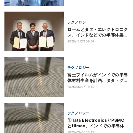
テクノロジー
ロームとタタ・エレクトロニク
ス、インドなどでの半導体製造
に向けたパートナーシップを締
2025/12/23 06:01
結
テクノロジー
富士フイルムがインドでの半導
体材料生産を計画、タタ・グル
ープと提携
2025/05/07 19:42
テクノロジー
印Tata ElectronicsとPSMC
とHimax、インドでの半導体エ
コシステム構築で協力
2025/03/06 15:19