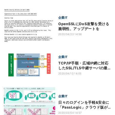
企業IT
OpenSSLにDoS攻撃を受ける
脆弱性、アップデートを
2020/04/23 14:56
企業IT
TCP/IP手順・広域IP網に対応
したSSL/TLS中継サーバの最
新版
2020/04/13 14:05
企業IT
日々のログインを手軽&安全に
「PassLogic」クラウド版が
リリース
2020/03/04 14:57