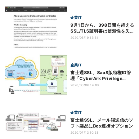
企業IT
9月1日から、398日間を超える
SSL/TLS証明書は信頼性を失
うため要注意
2020/08/19 13:51
企業IT
富士通SSL、SaaS版特権ID管
理「CyberArk Privilege
Cloud」販売
2020/08/06 14:00
企業IT
富士通SSL、メール誤送信のソ
フト製品にBox連携オプション
2020/07/13 10:58