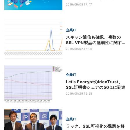
プラン
2019/09/05 17:47
企業IT
スキャン通信も確認、複数の
SSL VPN製品の脆弱性に関す
る注意喚起 - JPCERT/CC
2019/09/02 16:06
企業IT
Let's EncryptのIdenTrust、
SSL証明書シェアの50%に到達
2019/05/29 15:55
企業IT
ラック、SSL可視化の課題を解