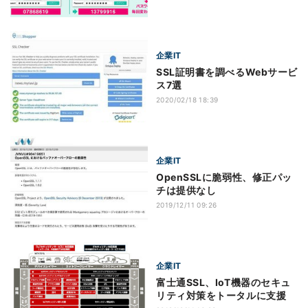
企業IT
SSL証明書を調べるWebサービ
ス7選
2020/02/18 18:39
企業IT
OpenSSLに脆弱性、修正パッ
チは提供なし
2019/12/11 09:26
企業IT
富士通SSL、IoT機器のセキュ
リティ対策をトータルに支援