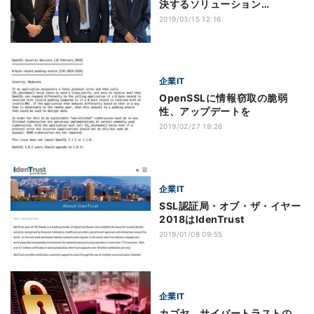
決するソリューション
「SeeLAC」提供
2019/03/15 12:16
企業IT
OpenSSLに情報窃取の脆弱
性、アップデートを
2019/02/27 19:26
企業IT
SSL認証局・オブ・ザ・イヤー
2018はIdenTrust
2019/01/08 09:55
企業IT
カゴヤ、サイバートラストの