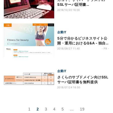
SSLサーバ証明書
「SureServer EV」提供
2018/10/30 16:00
企業IT
5分で分かるビジネスサイト公
開・運用におけるQ&A - 独自
ドメイン、常時SSL、AMP対
2018/09/27 11:40
- PR -
応まで、コスパ最強のツールと
は
企業IT
さくらのサブドメイン向けSSL
サーバ証明書を無料提供
2018/07/24 16:50
1
2
3
4
5
…
19