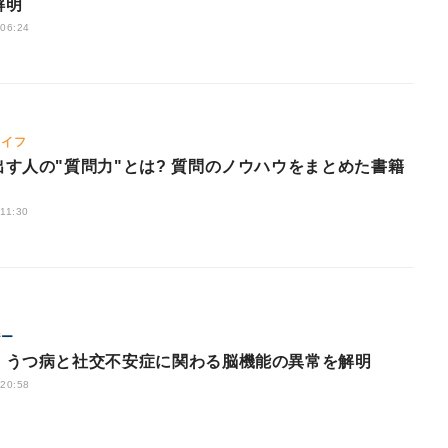
解明
 06:24
ライフ
出す人の"質問力"とは? 質問のノウハウをまとめた書籍
 11:30
ジー
、うつ病と社交不安症に関わる脳機能の異常を解明
 20:58