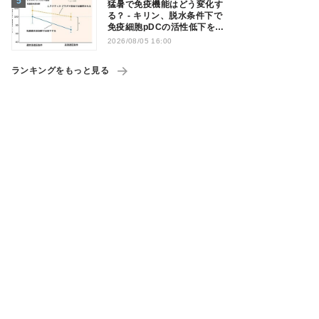
猛暑で免疫機能はどう変化す
る？ - キリン、脱水条件下で
免疫細胞pDCの活性低下を確
認
2026/08/05 16:00
ランキングをもっと見る