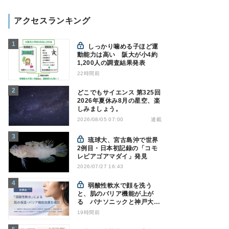
アクセスランキング
しっかり噛める子ほど運
動能力は高い 阪大が小4約
1,200人の調査結果発表
22時間前
どこでもサイエンス 第325回
2026年夏休み8月の星空、楽
しみましょう。
連載
2026/08/05 07:00
琉球大、宮古島沖で世界
2例目・日本初記録の「コモ
レビアゴアマダイ」発見
2026/07/27 16:43
弱酸性軟水で顔を洗う
と、肌のバリア機能が上が
る パナソニックと神戸大が
確認
19時間前