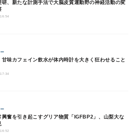
理研、新たな計測手法で大脳皮質運動野の神経活動の変
察
 16:54
ジー
、甘味カフェイン飲水が体内時計を大きく狂わせること
 17:34
ジー
常興奮を引き起こすグリア物質「IGFBP2」、山梨大な
見
 16:52