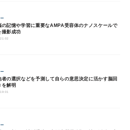
ジー
脳の記憶や学習に重要なAMPA受容体のナノスケールで
を撮影成功
 21:02
ジー
他者の選択などを予測して自らの意思決定に活かす脳回
きを解明
 19:01
ジー