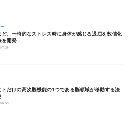
ジー
など、一時的なストレス時に身体が感じる退屈を数値化
法を開発
 07:38
ジー
ヒトだけの高次脳機能の1つである脳領域が移動する法
明
 06:53