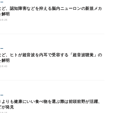
ジー
など、認知障害などを抑える脳内ニューロンの新規メカ
を解明
 16:26
ジー
など、ヒトが超音波を内耳で受容する「超音波聴覚」の
を解明
 18:43
ジー
さよりも健康にいい食べ物を選ぶ際は前頭前野が活躍、
どが発見
 18:15