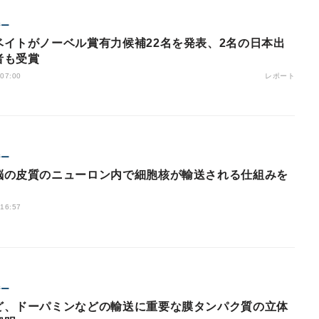
ジー
ベイトがノーベル賞有力候補22名を発表、2名の日本出
者も受賞
レポート
 07:00
ジー
脳の皮質のニューロン内で細胞核が輸送される仕組みを
 16:57
ジー
ど、ドーパミンなどの輸送に重要な膜タンパク質の立体