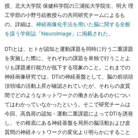
授、北大大学院 保健科学院の三浦拓大学院生、明大 理
工学部の小野弓絵教授らの共同研究チームによるも
の。詳細は、
神経画像化手法を用いた脳に関する全般
を扱う学術誌「NeuroImage」に掲載された。
DTiとは、ヒトが認知と運動課題を同時に行う二重課題
を実施した際に、それぞれの課題を単独で行うことよ
りも課題遂行能力が低下する現象のこと。これまでの
神経画像研究では、DTiの神経基盤として、脳の前頭頭
頂領域の活動上昇が確認されていたが、それらの皮質
間でどのようなネットワークの働きがあるのかについ
てはわかっていなかったという。そこで研究チームは
今回、高負荷の認知・運動二重課題によってDTiを誘発
し、その根底にある神経基盤を局所の脳活動および皮
質間の神経ネットワークの変化より明らかにすること