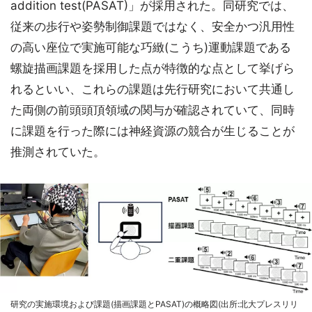
addition test(PASAT)」が採用された。同研究では、
従来の歩行や姿勢制御課題ではなく、安全かつ汎用性
の高い座位で実施可能な巧緻(こうち)運動課題である
螺旋描画課題を採用した点が特徴的な点として挙げら
れるといい、これらの課題は先行研究において共通し
た両側の前頭頭頂領域の関与が確認されていて、同時
に課題を行った際には神経資源の競合が生じることが
推測されていた。
研究の実施環境および課題(描画課題とPASAT)の概略図(出所:北大プレスリリ