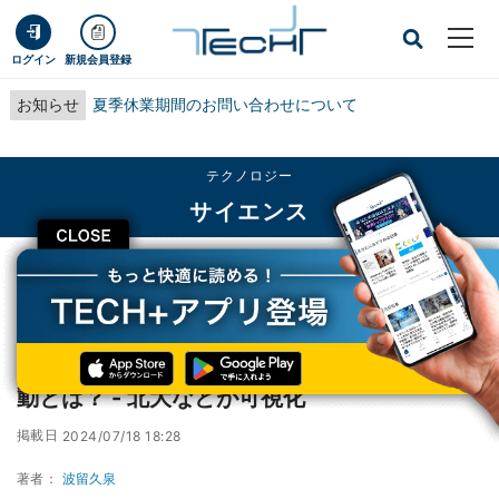
ログイン
新規会員登録
お知らせ
夏季休業期間のお問い合わせについて
テクノロジー
サイエンス
CLOSE
TECH+
テクノロジー
サイエンス
マルチタスクで頭がパンクしそうな時の脳活動とは？ - 北大などが可視化
マルチタスクで頭がパンクしそうな時の脳活
動とは？ - 北大などが可視化
掲載日
2024/07/18 18:28
著者：
波留久泉