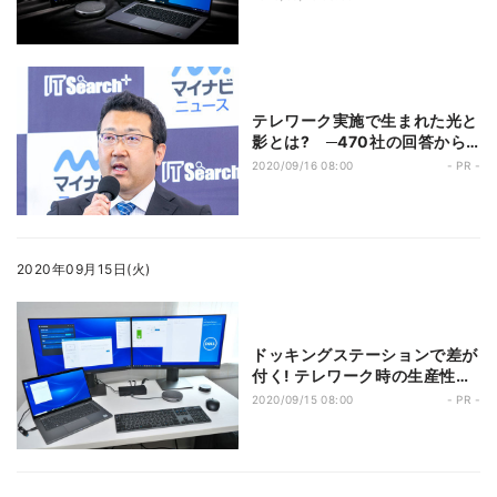
ものとは?
テレワーク実施で生まれた光と
影とは? ─470社の回答から
明らかになった中堅企業のIT課
2020/09/16 08:00
- PR -
題
2020年09月15日(火)
ドッキングステーションで差が
付く! テレワーク時の生産性を
上げるには
2020/09/15 08:00
- PR -