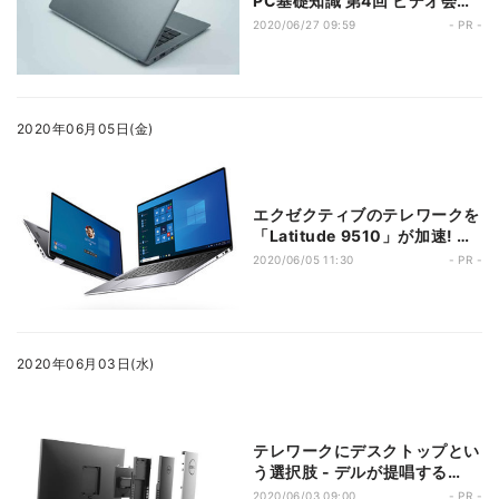
PC基礎知識 第4回 ビデオ会議
にも便利! 会社でも自宅でも使
2020/06/27 09:59
- PR -
いやすい13.3型ノート
2020年06月05日(金)
エクゼクティブのテレワークを
「Latitude 9510」が加速! 充
実した周辺機器も業務をサポー
2020/06/05 11:30
- PR -
ト
2020年06月03日(水)
テレワークにデスクトップとい
う選択肢 - デルが提唱する
「OptiPlex 7070 Ultra」活用
2020/06/03 09:00
- PR -