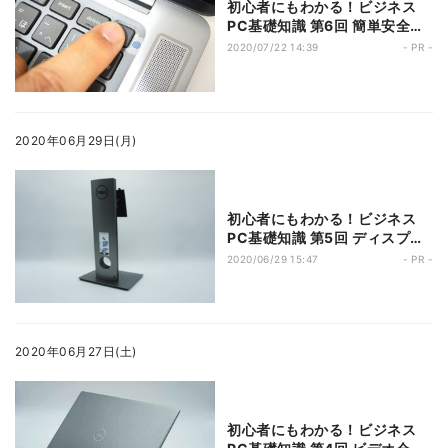
初心者にもわかる！ビジネス
PC基礎知識 第6回 簡単安全セ
キュリティの生体認証! 指紋認
2020/07/22 14:39
- PR -
証や顔認証機能を搭載するノー
トPCがオススメ
2020年06月29日(月)
初心者にもわかる！ビジネス
PC基礎知識 第5回 ディスプレ
イスタンドと一体型のPC 柔
2020/06/29 15:47
- PR -
軟な運用を実現するOptiPlex
7070 Ultra
2020年06月27日(土)
初心者にもわかる！ビジネス