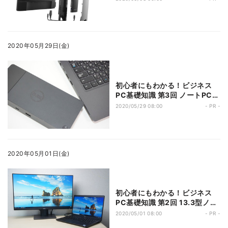
術
2020年05月29日(金)
初心者にもわかる！ビジネス
PC基礎知識 第3回 ノートPCと
周辺機器の連係が一気に楽にな
2020/05/29 08:00
- PR -
る「ドッキングステーション」
を導入しよう
2020年05月01日(金)
初心者にもわかる！ビジネス
PC基礎知識 第2回 13.3型ノー
トPCとType-C対応モニター
2020/05/01 08:00
- PR -
でテレワークの作業効率が大幅