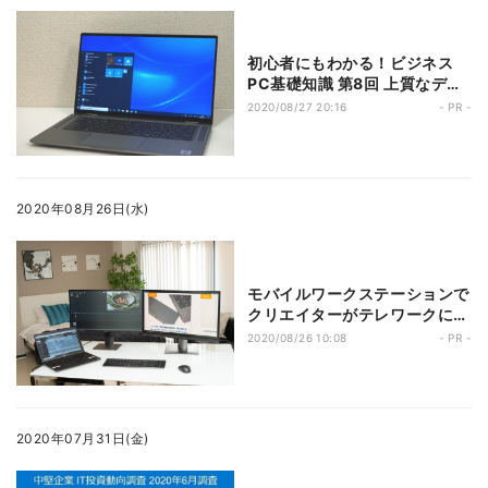
初心者にもわかる！ビジネス
PC基礎知識 第8回 上質なデザ
インと確かな性能が、モバイル
2020/08/27 20:16
- PR -
ビジネスをさらに加速する
――New Latitude 9510を試
す
2020年08月26日(水)
モバイルワークステーションで
クリエイターがテレワークに挑
戦！
2020/08/26 10:08
- PR -
2020年07月31日(金)