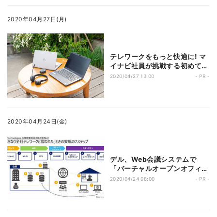
2020年04月27日(月)
テレワークをもっと快適に! マ
イナビ社員が挑戦する初めての
在宅勤務
2020/04/27 13:00
- PR -
2020年04月24日(金)
デル、Web会議システムで
「バーチャルオープンオフィス
イベント」を開催――自社が実
2020/04/24 08:00
- PR -
践しているテレワークの取り組
みやDX事例を紹介