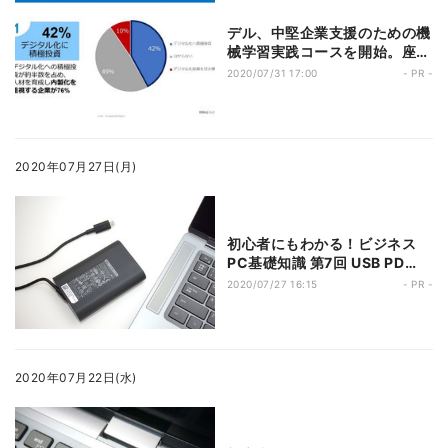
デル、中堅企業支援のための機
械学習実践コースを開始。座学
の枠を超えプログラミングコー
2020/07/31 17:00
- PR -
スまで無償で提供
2020年07月27日(月)
初心者にもわかる！ビジネス
PC基礎知識 第7回 USB PD
で、煩わしいノートPCの充電
2020/07/27 16:15
- PR -
が大きく変わる!
2020年07月22日(水)