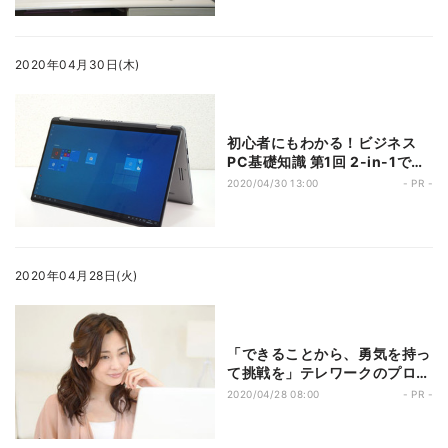
向上！
2020年04月30日(木)
初心者にもわかる！ビジネス
PC基礎知識 第1回 2-in-1でテ
レワークの打ち合わせも効率的
2020/04/30 13:00
- PR -
に! ～ Latitude 7400 2-in-1
を試す
2020年04月28日(火)
「できることから、勇気を持っ
て挑戦を」テレワークのプロに
聞く！いま情シスにできること
2020/04/28 08:00
- PR -