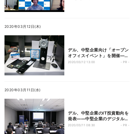
2020年03月12日(木)
デル、中堅企業向け「オープン
オフィスイベント」を開催――
課題感の共有と、学びを得る場
2020/03/12 13:00
- PR -
を提供
2020年03月11日(水)
デル、中堅企業のIT投資動向を
発表――中堅企業のデジタル化
推進のきっかけを作る「学びと
2020/03/11 08:30
- PR -
共有の場」