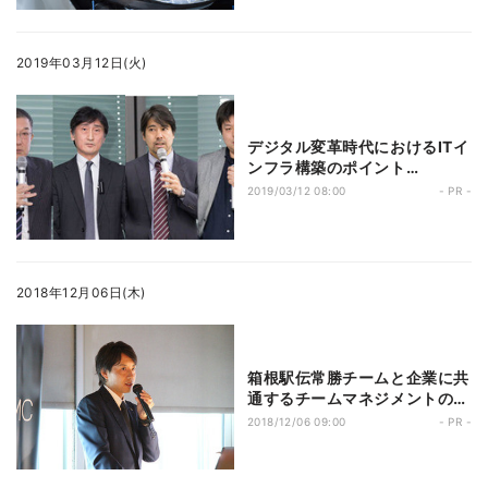
2019年03月12日(火)
デジタル変革時代におけるITイ
ンフラ構築のポイント
――Windows Server だけで
2019/03/12 08:00
- PR -
作るHCI「Dell EMC Ready
Solutions for Microsoft
WSSD (S2D Ready Node)」
の真価とは
2018年12月06日(木)
箱根駅伝常勝チームと企業に共
通するチームマネジメントの重
要性とは
2018/12/06 09:00
- PR -