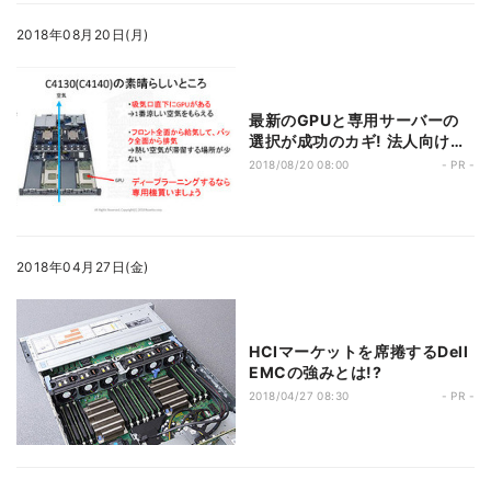
2018年08月20日(月)
最新のGPUと専用サーバーの
選択が成功のカギ! 法人向け自
動翻訳サービスを展開するロゼ
2018/08/20 08:00
- PR -
ッタの事例にみるAI活用の最先
端
2018年04月27日(金)
HCIマーケットを席捲するDell
EMCの強みとは!?
2018/04/27 08:30
- PR -