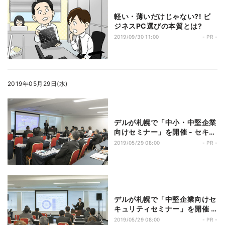
軽い・薄いだけじゃない?! ビ
ジネスPC選びの本質とは?
2019/09/30 11:00
- PR -
2019年05月29日(水)
デルが札幌で「中小・中堅企業
向けセミナー」を開催 - セキュ
リティやBCPに関する最新課題
2019/05/29 08:00
- PR -
を各専門家が指南
デルが札幌で「中堅企業向けセ
キュリティセミナー」を開催 -
中堅企業を取り巻くセキュリテ
2019/05/29 08:00
- PR -