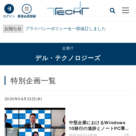
ログイン
新規会員登録
お知らせ
プライバシーポリシーを一部改訂しました
企業IT
デル・テクノロジーズ
特別企画一覧
2020年04月23日(木)
中堅企業におけるWindows
10移行の進捗とノートPC導入
が進まない理由
2020/04/23 08:00
- PR -