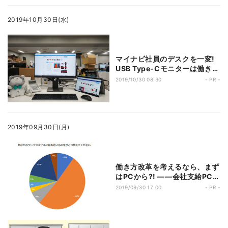
2019年10月30日(水)
マイナビ社員のデスクを一変!
USB Type-Cモニターは働き方
を変えるか?
2019/10/30 08:30
- PR -
2019年09月30日(月)
働き方改革を考えるなら、まず
はPCから?! ――会社支給PC
に、現場が抱く不満とは?
2019/09/30 17:00
- PR -