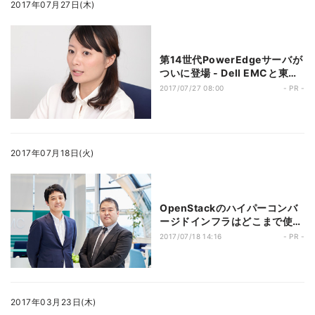
2017年07月27日(木)
第14世代PowerEdgeサーバが
ついに登場 - Dell EMCと東芝
メモリのパートナーシップが、
2017/07/27 08:00
- PR -
デジタルトランスフォーメーシ
ョンを加速する
2017年07月18日(火)
OpenStackのハイパーコンバ
ージドインフラはどこまで使え
るか – 最新の検証結果から探る
2017/07/18 14:16
- PR -
2017年03月23日(木)