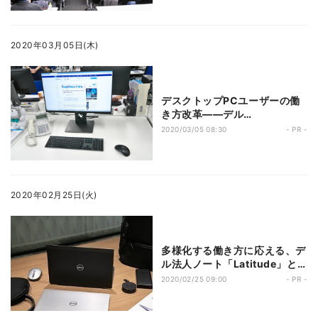
2020年03月05日(木)
デスクトップPCユーザーの働
き方改革――デル
「OptiPlex」でかなえる快適
2020/03/05 08:30
- PR -
な業務環境
2020年02月25日(火)
多様化する働き方に応える、デ
ル法人ノート「Latitude」と
「エコシステム」
2020/02/25 09:00
- PR -