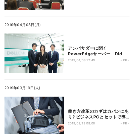
ィ上の脅威と、その対策につい
て考える
2019年04月08日(月)
アンバサダーに聞く
PowerEdgeサーバー「Did
You Know?」キャンペーン
2019/04/08 12:49
- PR -
――ご存じでしたか? Dell
EMCの知られていない真実を
2019年03月19日(火)
働き方改革のカギはカバンにあ
り? ビジネスPCとセットで導
入したいバックパック
2019/03/19 08:00
- PR -