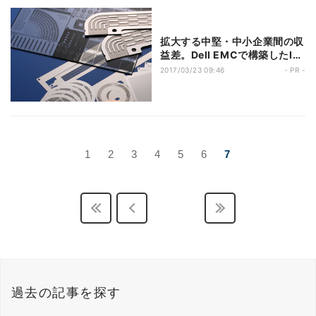
拡大する中堅・中小企業間の収
益差。Dell EMCで構築したIT
基盤が、「高品質」「短納期」
2017/03/23 09:46
- PR -
という独自の競争力を支える –
平井精密工業
1
2
3
4
5
6
7
過去の記事を探す