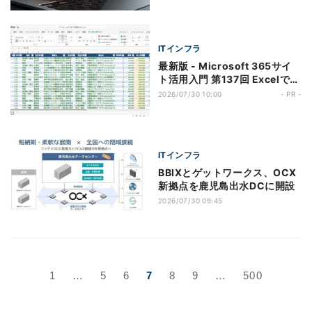
ITインフラ
最新版 - Microsoft 365サイ
ト活用入門 第137回 Excelで始
めるMicrosoft 365 Copilot
2026/07/30 10:00
- PR -
― 表データをAIで分析する基
本
ITインフラ
BBIXとゲットワークス、OCX
新拠点を鹿児島出水DCに開設
2026/07/30 09:45
1
…
5
6
7
8
9
…
500