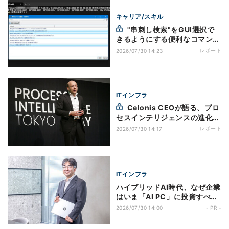
キャリア/スキル
"串刺し検索"をGUI選択で
きるようにする便利なコマンド
レット「Out-GridView」を使
レポート
2026/07/30 14:23
う
ITインフラ
Celonis CEOが語る、プロ
セスインテリジェンスの進化と
エンタープライズAI -
レポート
2026/07/30 14:17
「Celonis Process
Intelligence Day Tokyo
2026」開催
ITインフラ
ハイブリッドAI時代、なぜ企業
はいま「AI PC」に投資すべき
なのか
2026/07/30 14:00
- PR -