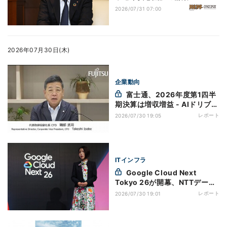
2026/07/31 07:00
2026年07月30日(木)
企業動向
富士通、2026年度第1四半
期決算は増収増益 - AIドリブン
デリバリで利益率改善
レポート
2026/07/30 19:05
ITインフラ
Google Cloud Next
Tokyo 26が開幕、NTTデータ
とSOMPOの事例も紹介
レポート
2026/07/30 19:01