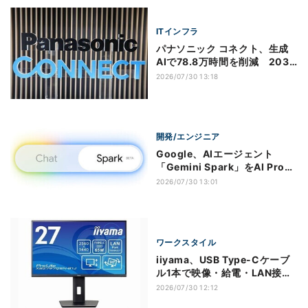
ITインフラ
パナソニック コネクト、生成
AIで78.8万時間を削減 2030
年までに総労働時間10％削減
2026/07/30 13:18
へ
開発/エンジニア
Google、AIエージェント
「Gemini Spark」をAI Proへ
拡大 月額2,900円から利用可
2026/07/30 13:01
能
ワークスタイル
iiyama、USB Type-Cケーブ
ル1本で映像・給電・LAN接続
ができる27型WQHD液晶ディ
2026/07/30 12:12
スプレイ