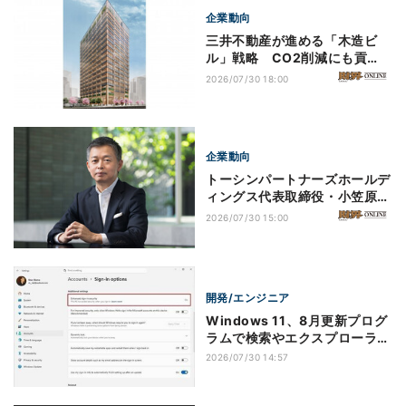
企業動向
三井不動産が進める「木造ビ
ル」戦略 CO2削減にも貢
献、「日本橋に森をつく
2026/07/30 18:00
る！」
企業動向
トーシンパートナーズホールデ
ィングス代表取締役・小笠原一
義が語る「長期で顧客に伴走し
2026/07/30 15:00
続ける投資用マンション供給
を」
開発/エンジニア
Windows 11、8月更新プログ
ラムで検索やエクスプローラー
など多数改善へ
2026/07/30 14:57