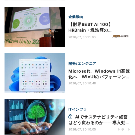
企業動向
【財界BEST AI 100】
HRBrain・堀浩輝の
「HR×AI」論 「AIで人事を
2026/07/30 11:00
『経営機能』にまで高める」
開発/エンジニア
Microsoft、Windows 11高速
化へ WinUIのパフォーマンス
改善を優先か
2026/07/30 10:48
ITインフラ
AIでサステナビリティ経営
はどう変わるのか――導入効果
と実践ステップ
レポート
2026/07/30 10:05