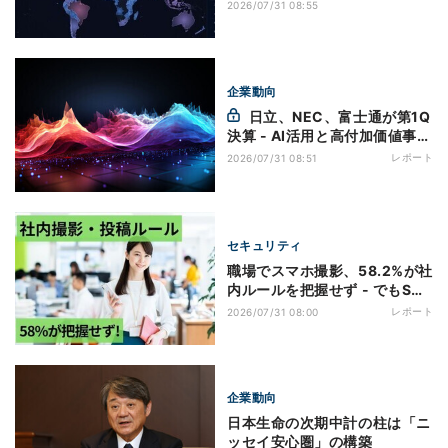
可能
2026/07/31 08:55
企業動向
日立、NEC、富士通が第1Q
決算 - AI活用と高付加価値事業
が成長をけん引
レポート
2026/07/31 08:51
セキュリティ
職場でスマホ撮影、58.2%が社
内ルールを把握せず - でもSNS
投稿に寛容なのはルールを知る
レポート
2026/07/31 08:00
人たち!?
企業動向
日本生命の次期中計の柱は「ニ
ッセイ安心圏」の構築