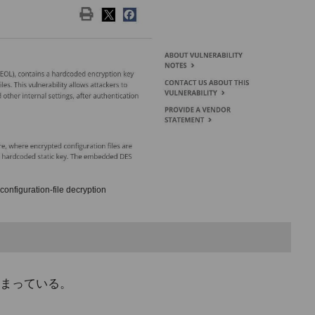
onfiguration-file decryption
まっている。