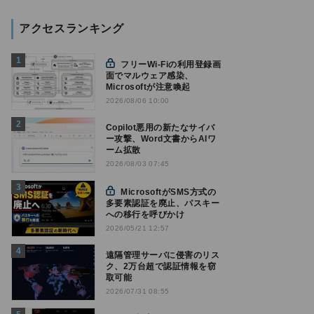
アクセスランキング
フリーWi-Fiの利用登録画
面でマルウェア感染、
Microsoftが注意喚起
2026/08/06 10:00
Copilot悪用の新たなサイバ
ー攻撃、Word文書からAIワ
ーム拡散
2026/08/03 07:45
MicrosoftがSMS方式の
多要素認証を廃止、パスキー
への移行を呼びかけ
2026/05/21 12:57
遠隔管理サーバに侵害のリス
ク、2万台超で認証情報を窃
取可能
2026/07/31 08:55