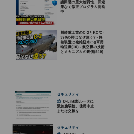
護回避の重大脆弱性、回避
策なく修正プログラム開発
中
川崎重工業のC-2とKC/C-
390の脚はなぜ違う? - 降
着装置は複雑怪奇(5)|軍用
輸送機(10) - 航空機の技術
とメカニズムの裏側(549)
セキュリティ
D-Link製ルータに
緊急脆弱性、使用中止
または交換を
セキュリティ