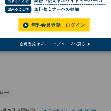
タに重大な脆弱性、使用中止を
大な脆弱性、使用中止を
Nルータ
/CC)は7月29日(米国時間)、「
VU#554637 - TP-Link Archer