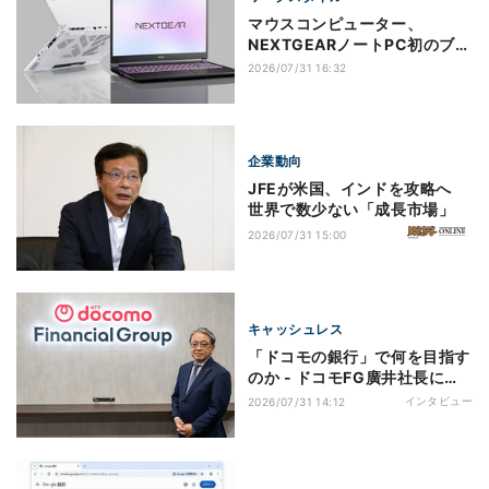
マウスコンピューター、
NEXTGEARノートPC初のブラ
ックモデル登場
2026/07/31 16:32
企業動向
JFEが米国、インドを攻略へ
世界で数少ない「成長市場」
2026/07/31 15:00
キャッシュレス
「ドコモの銀行」で何を目指す
のか - ドコモFG廣井社長に聞
く、ドコモの金融サービス戦略
インタビュー
2026/07/31 14:12