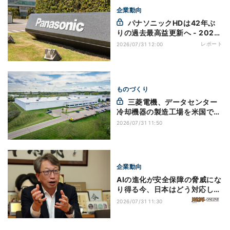
企業動向
パナソニックHDは42年ぶ
りの過去最高益更新へ - 2026
年度第1四半期決算
レポート
2026/07/31 12:00
ものづくり
三菱電機、データセンター
冷却機器の製造工場を米国で設
立 約48億円投資
2026/07/31 11:50
企業動向
AIの進化が安全保障の脅威にな
り得る今、日本はどう対応して
いくべきですか？ 【 答える
2026/07/31 11:30
人 】衆議院議員・平 将明