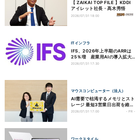
【 ZAIKAI TOP FILE 】KDDI
アイレット社長・髙木秀悟
2026/07/31 18:00
ITインフラ
IFS、2026年上半期のARRは
25％増 産業用AIの導入拡大
で
2026/07/31 17:30
マウスコンピューター（法人）
AI需要で枯渇するメモリとスト
レージ 最短3営業日出荷を維持
するマウスコンピューターの取
2026/07/31 17:00
- PR -
組とは
ワークスタイル