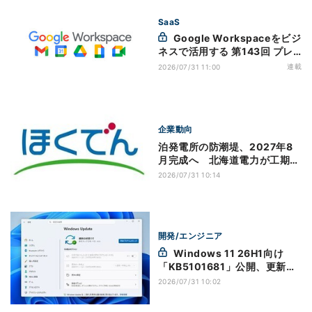
SaaS
Google Workspaceをビジ
ネスで活用する 第143回 プレ
ゼン資料を読み込むだけでナレ
連載
2026/07/31 11:00
ーション付き動画を作成可能に
なった「Google Vids」
企業動向
泊発電所の防潮堤、2027年8
月完成へ 北海道電力が工期を
公表
2026/07/31 10:14
開発/エンジニア
Windows 11 26H1向け
「KB5101681」公開、更新の
一時停止が実質無期限に
2026/07/31 10:02