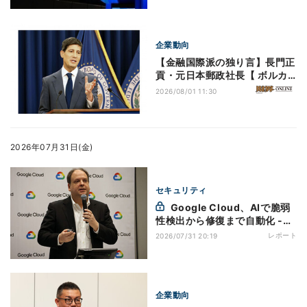
企業動向
【金融国際派の独り言】長門正
貢・元日本郵政社長【 ボルカ
ーとグリーンスパン、 そして
2026/08/01 11:30
ウォーシュ新FRB議長 】
2026年07月31日(金)
セキュリティ
Google Cloud、AIで脆弱
性検出から修復まで自動化 -
「Google AI Threat
レポート
2026/07/31 20:19
Defense」で実現するAI時代
の防御戦略
企業動向