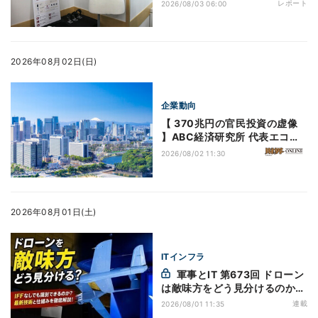
ス」を開発 - 熱中症対策も視野
レポート
2026/08/03 06:00
2026年08月02日(日)
企業動向
【 370兆円の官民投資の虚像
】ABC経済研究所 代表エコノ
ミスト・熊野英生
2026/08/02 11:30
2026年08月01日(土)
ITインフラ
軍事とIT 第673回 ドローン
は敵味方をどう見分けるのか|
戦闘識別(10)
連載
2026/08/01 11:35