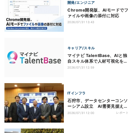
開発/エンジニア
Chrome開発版、AIモードでフ
ァイルや画像の添付に対応
2026/07/31 13:43
キャリア/スキル
マイナビ TalentBase、AIと独
自スキル体系で人材可視化を強
化
2026/07/31 12:59
ITインフラ
石狩市、データセンターコンソ
ーシアム設立 AI需要見据え国
内有数の集積地目指す
レポート
2026/07/31 12:00