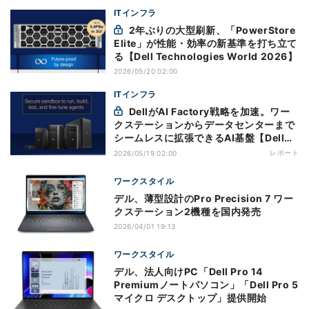
ITインフラ
2年ぶりの大型刷新、「PowerStore
Elite」が性能・効率の新基準を打ち立て
る【Dell Technologies World 2026】
2026/05/20 02:00
ITインフラ
DellがAI Factory戦略を加速。ワー
クステーションからデータセンターまで
シームレスに拡張できるAI基盤【Dell
Technologies World 2026】
レポート
2026/05/19 02:00
ワークスタイル
デル、薄型設計のPro Precision 7 ワー
クステーション2機種を国内発売
2026/04/01 19:13
ワークスタイル
デル、法人向けPC「Dell Pro 14
Premiumノートパソコン」「Dell Pro 5
マイクロ デスクトップ」提供開始