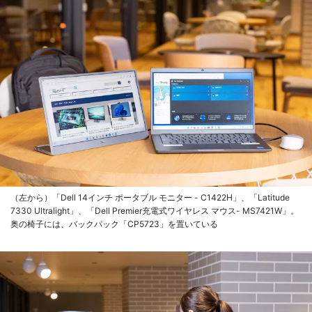
（左から）「Dell 14インチ ポータブル モニター - C1422H」、「Latitude
7330 Ultralight」、「Dell Premier充電式ワイヤレス マウス- MS7421W」。
奥の椅子には、バックパック「CP5723」を置いている