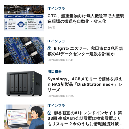
ITインフラ
CTC、超重量物向け無人搬送車で大型製
造現場の搬送を自動化・省人化
9分前
ITインフラ
Bitgrit×エスツー、秋田市に2兆円規
模のAIデータセンター建設を計画か
2026/08/06 16:41
周辺機器
Synology、4GBメモリーで価格を抑え
たNAS新製品「DiskStation neo+」シ
リーズ
2026/08/06 16:35
ITインフラ
柳谷智宣のAIトレンドインサイト 第
33回 生成AIの会話履歴は検索履歴より
もリスキー？今のうちに情報漏洩対策を