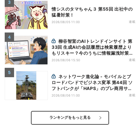
情シスのタマちゃん３ 第55回 出社中の
猛暑対策！
連載
2026/08/05 11:00
柳谷智宣のAIトレンドインサイト 第
33回 生成AIの会話履歴は検索履歴より
もリスキー？今のうちに情報漏洩対策を
万全にしておこう
連載
2026/08/06 15:50
ネットワーク進化論 - モバイルとブ
ロードバンドでビジネス変革 第44回 ソ
フトバンクが「HAPS」のプレ商用サー
ビス開始を表明、本格的な商用展開のめ
連載
2026/08/06 11:00
どは
ランキングをもっと見る