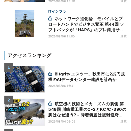
万全にしておこう
連載
2026/08/06 15:50
ITインフラ
ネットワーク進化論 - モバイルとブ
ロードバンドでビジネス変革 第44回 ソ
フトバンクが「HAPS」のプレ商用サー
ビス開始を表明、本格的な商用展開のめ
連載
2026/08/06 11:00
どは
アクセスランキング
Bitgrit×エスツー、秋田市に2兆円規
模のAIデータセンター建設を計画か
2026/08/06 16:41
航空機の技術とメカニズムの裏側 第
549回 川崎重工業のC-2とKC/C-390の
脚はなぜ違う? - 降着装置は複雑怪奇
(5)|軍用輸送機(10)
連載
2026/08/04 09:05