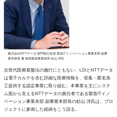
株式会社NTTデータ 部門執行役員 製造ITイノベーション事業本部 副事
業本部長 兼 第四製造事業部長 杉山 洋氏
次世代医療基盤法の施行にともない、LDIとNTTデータ
は電子カルテを含む詳細な医療情報を、収集・匿名加
工提供する認定事業に取り組む。本事業を主にシステ
ム面から支えるNTTデータの責任者である製造ITイノ
ベーション事業本部 副事業本部長の杉山 洋氏は、プロ
ジェクトに参画した経緯をこう語る。