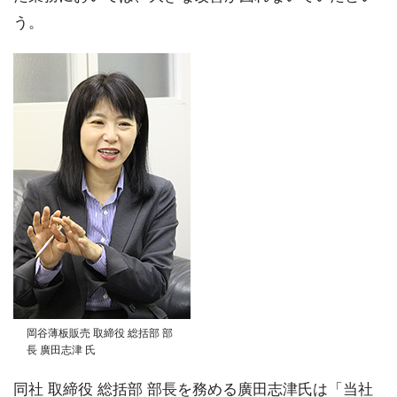
う。
岡谷薄板販売 取締役 総括部 部
長 廣田志津 氏
同社 取締役 総括部 部長を務める廣田志津氏は「当社