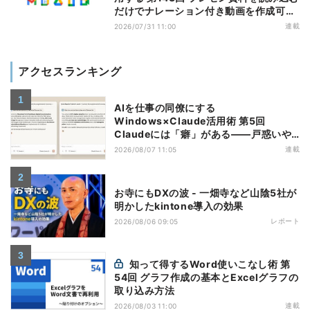
だけでナレーション付き動画を作成可能
になった「Google Vids」
連載
2026/07/31 11:00
アクセスランキング
AIを仕事の同僚にする
Windows×Claude活用術 第5回
Claudeには「癖」がある――戸惑いや
すい7つの仕様
連載
2026/08/07 11:05
お寺にもDXの波 - 一畑寺など山陰5社が
明かしたkintone導入の効果
レポート
2026/08/06 09:05
知って得するWord使いこなし術 第
54回 グラフ作成の基本とExcelグラフの
取り込み方法
連載
2026/08/03 11:00