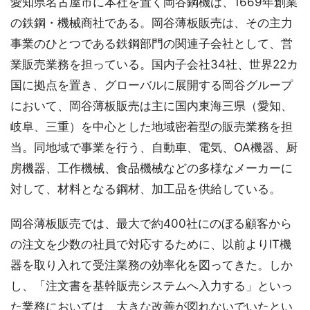
愛知県名古屋市に本社を置く岡谷鋼機は、1669年創業
の鉄鋼・機械商社である。岡谷薄板販売は、その主力
事業のひとつである鉄鋼部門の関連子会社として、営
業販売業務を担っている。国内子会社34社、世界22カ
国に拠点を置き、グローバルに展開する岡谷グループ
において、岡谷薄板販売は主に国内東海三県（愛知、
岐阜、三重）を中心とした地域密着型の販売業務を担
当。同地域で事業を行う、自動車、電気、OA機器、厨
房機器、工作機械、食品機械などの多様なメーカーに
対して、材料となる鋼材、加工品を供給している。
岡谷薄板販売では、最大で約400社にのぼる顧客から
の注文を少数の社員で対応するために、以前よりIT機
器を取り入れて受注業務の効率化を図ってきた。しか
し、「注文書を基幹販売システムへ入力する」といっ
た業務においては、大きな改善が図れないでいたとい