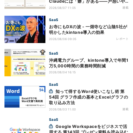
Claudeには「癖」がある――戸惑いや
すい7つの仕様
連載
2026/08/07 11:05
SaaS
お寺にもDXの波 - 一畑寺など山陰5社が
明かしたkintone導入の効果
レポート
2026/08/06 09:05
SaaS
沖縄電力グループ、kintone導入で年間1
万5,000時間の業務時間削減
2026/08/04 16:15
SaaS
知って得するWord使いこなし術 第
54回 グラフ作成の基本とExcelグラフの
取り込み方法
連載
2026/08/03 11:00
SaaS
Google Workspaceをビジネスで活
用する 第143回 プレゼン資料を読み込む