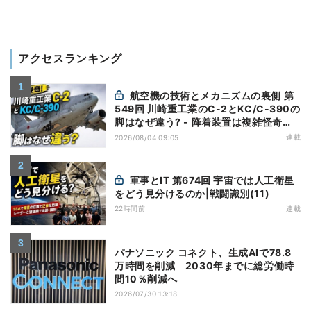
アクセスランキング
航空機の技術とメカニズムの裏側 第
549回 川崎重工業のC-2とKC/C-390の
脚はなぜ違う? - 降着装置は複雑怪奇
(5)|軍用輸送機(10)
連載
2026/08/04 09:05
軍事とIT 第674回 宇宙では人工衛星
をどう見分けるのか|戦闘識別(11)
22時間前
連載
パナソニック コネクト、生成AIで78.8
万時間を削減 2030年までに総労働時
間10％削減へ
2026/07/30 13:18