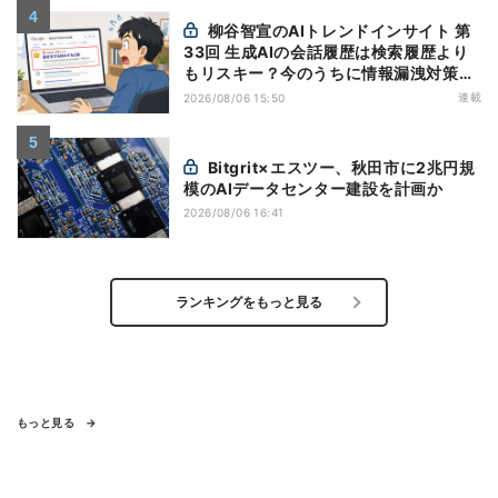
柳谷智宣のAIトレンドインサイト 第
33回 生成AIの会話履歴は検索履歴より
もリスキー？今のうちに情報漏洩対策を
万全にしておこう
連載
2026/08/06 15:50
Bitgrit×エスツー、秋田市に2兆円規
模のAIデータセンター建設を計画か
2026/08/06 16:41
ランキングをもっと見る
もっと見る