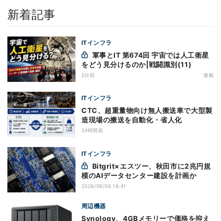
新着記事
ITインフラ
軍事とIT 第674回 宇宙では人工衛星
をどう見分けるのか|戦闘識別(11)
2分前
連載
ITインフラ
CTC、超重量物向け無人搬送車で大型製
造現場の搬送を自動化・省人化
24時間前
ITインフラ
Bitgrit×エスツー、秋田市に2兆円規
模のAIデータセンター建設を計画か
2026/08/06 16:41
周辺機器
Synology、4GBメモリーで価格を抑え