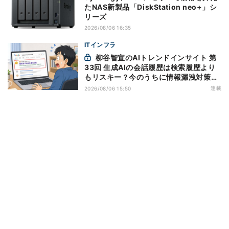
たNAS新製品「DiskStation neo+」シ
リーズ
2026/08/06 16:35
ITインフラ
柳谷智宣のAIトレンドインサイト 第
33回 生成AIの会話履歴は検索履歴より
もリスキー？今のうちに情報漏洩対策を
万全にしておこう
連載
2026/08/06 15:50