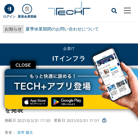
ログイン
新規会員登録
お知らせ
夏季休業期間のお問い合わせについて
企業IT
ITインフラ
CLOSE
TECH+
企業IT
ITインフラ
ネットアップ、Kubernetes関連の新サービスを発表
ネットアップ、Kubernetes関連の新サービス
を発表
掲載日
更新日
2021/03/31 17:30
2021/03/31 17:31
著者：
岩井 健太