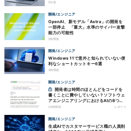
5分前
開発/エンジニア
OpenAI、新モデル「Astra」の開発を
一部停止 「重大」水準のサイバー攻撃
能力の可能性
2時間前
開発/エンジニア
Windows 11で意外と知られていない便
利なショートカットキー6選
3時間前
開発/エンジニア
開発者は時間のほとんどをコードを
書くことに費やしていない？ソフトウェ
アエンジニアリングにおけるAIの8つの
神話への賛否
24時間前
レポート
開発/エンジニア
生成AIでカスタマーサービス職の人員削