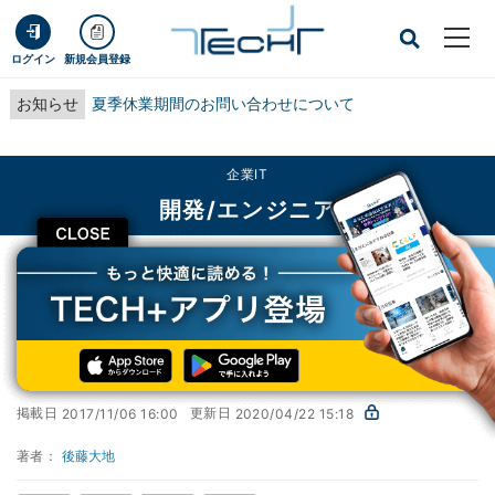
ログイン
新規会員登録
お知らせ
夏季休業期間のお問い合わせについて
企業IT
開発/エンジニア
CLOSE
TECH+
企業IT
開発/エンジニア
Vimが30年以上も使われる理由
イマドキのテキストエディタ事情
第9回
Vimが30年以上も使われる理由
掲載日
更新日
2017/11/06 16:00
2020/04/22 15:18
著者：
後藤大地