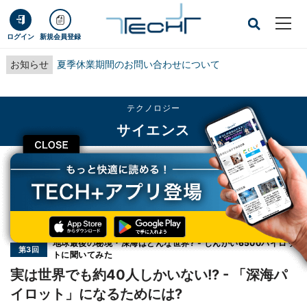
ログイン
新規会員登録
お知らせ
夏季休業期間のお問い合わせについて
テクノロジー
サイエンス
CLOSE
TECH+
テクノロジー
サイエンス
実は世界でも約40人しかいない!? - 「深海パイロット」になるためには?
連載
地球最後の秘境・深海はどんな世界? - しんかい6500パイロッ
第3回
トに聞いてみた
実は世界でも約40人しかいない!? - 「深海パ
イロット」になるためには?