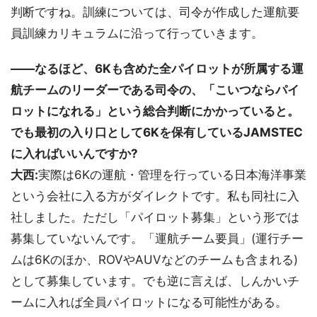
判断ですね。訓練については、司令が作成した運航要
員訓練カリキュラムに沿って行っていきます。
――なるほど、6Kも含めた全パイロットが所属する運
航チームのリーダーである司令の、「こいつならパイ
ロットになれる」という総合判断にかかっていると。
でも最初の入り口として6Kを保有しているJAMSTEC
に入ればいいんですか?
大西:
実際は6Kの運航・管理を行っている日本海洋事業
という会社に入る方がダイレクトです。私も同社に入
社しました。ただし「パイロット募集」という形では
募集していないんです。「運航チーム要員」(運行チー
ムは6Kのほか、ROVやAUVなどのチームも含まれる)
として募集しています。でも逆に言えば、しんかいチ
ームに入れば全員パイロットになる可能性がある。