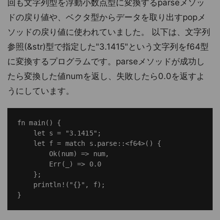
回も文字列型を浮動小数点型に変換するparseメソッ
ドの戻り値や、ベクタ型からデータを取り出すpopメ
ソッドの戻り値に使われていました。 以下は、文字列
参照(&str)型で指定した"3.1415"という文字列をf64型
に変換するプログラムです。parseメソッドが成功し
たら変換した値numを返し、失敗したら0.0を返すよ
うにしています。
fn main() {

    let s = "3.1415";

    let f = match s.parse::<f64>() {

        Ok(num) => num,

        Err(_) => 0.0

    };

    println!("{}", f);
