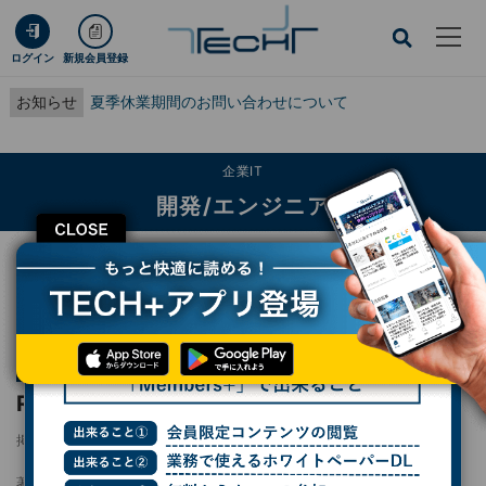
ログイン
新規会員登録
お知らせ
夏季休業期間のお問い合わせについて
企業IT
開発/エンジニア
CLOSE
TECH+
企業IT
開発/エンジニア
RPN電卓を実装しよう
連載
Rustで有名アルゴリズムに挑戦
第4回
RPN電卓を実装しよう
掲載日
2023/01/31 14:24
著者：
クジラ飛行机