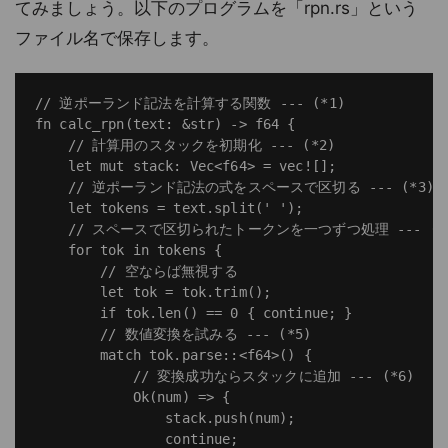
てみましょう。以下のプログラムを「rpn.rs」という
ファイル名で保存します。
// 逆ポーランド記法を計算する関数 --- (*1)

fn calc_rpn(text: &str) -> f64 {

    // 計算用のスタックを初期化 --- (*2)

    let mut stack: Vec<f64> = vec![];

    // 逆ポーランド記法の式をスペースで区切る --- (*3)

    let tokens = text.split(' ');

    // スペースで区切られたトークンを一つずつ処理 --- (*4
    for tok in tokens {

        // 空ならば無視する

        let tok = tok.trim();

        if tok.len() == 0 { continue; }

        // 数値変換を試みる --- (*5)

        match tok.parse::<f64>() {

            // 変換成功ならスタックに追加 --- (*6)

            Ok(num) => {

                stack.push(num);

                continue;
