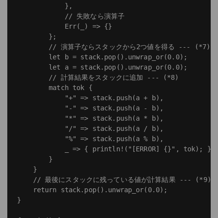
            },

            // 失敗なら演算子

            Err(_) => {}

        };

        // 演算子ならスタックから2つ値を得る --- (*7)

        let b = stack.pop().unwrap_or(0.0);

        let a = stack.pop().unwrap_or(0.0);

        // 計算結果をスタックに追加 --- (*8)

        match tok {

            "+" => stack.push(a + b),

            "-" => stack.push(a - b),

            "*" => stack.push(a * b),

            "/" => stack.push(a / b),

            "%" => stack.push(a % b),

            _ => { println!("[ERROR] {}", tok); }

        }

    }

    // 最後にスタックに残っている値が計算結果 --- (*9)

    return stack.pop().unwrap_or(0.0);

}
