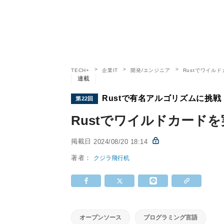
TECH+
企業IT
開発/エンジニア
Rustでワイル
連載
Rustで有名アルゴリズムに挑戦
第22回
Rustでワイルドカード
掲載日
2024/08/20 18:14
著者：
クジラ飛行机
オープンソース
プログラミング言語