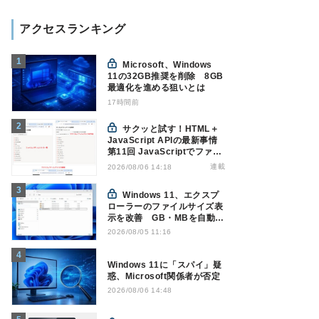
アクセスランキング
Microsoft、Windows
11の32GB推奨を削除 8GB
最適化を進める狙いとは
17時間前
サクッと試す！HTML＋
JavaScript APIの最新事情
第11回 JavaScriptでファイ
ル管理！Origin Private File
連載
2026/08/06 14:18
Systemを活用する
Windows 11、エクスプ
ローラーのファイルサイズ表
示を改善 GB・MBを自動表
示へ
2026/08/05 11:16
Windows 11に「スパイ」疑
惑、Microsoft関係者が否定
2026/08/06 14:48