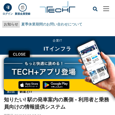
ログイン
新規会員登録
お知らせ
夏季休業期間のお問い合わせについて
企業IT
ITインフラ
CLOSE
TECH+
企業IT
ITインフラ
知りたい! 駅の発車案内の裏側 - 利用者と乗務員向けの情報提供システム
連載
鉄道とIT
第3回
知りたい! 駅の発車案内の裏側 - 利用者と乗務
員向けの情報提供システム