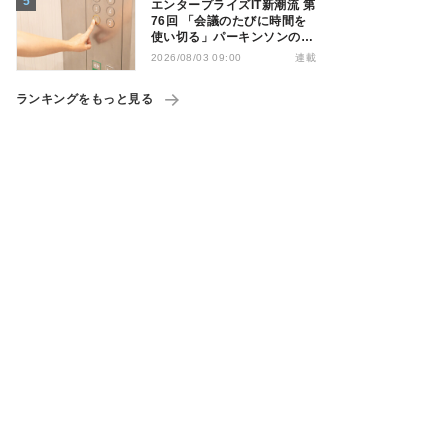
エンタープライズIT新潮流 第
76回 「会議のたびに時間を
使い切る」パーキンソンの法
則を打破する処方箋
連載
2026/08/03 09:00
ランキングをもっと見る