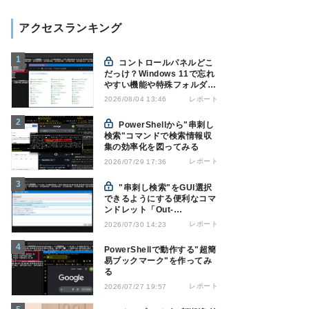
アクセスランキング
コントロールパネルどこ
だっけ？Windows 11で忘れ
やすい機能や特殊フォルダを
PowerShellでローカルブッ
レポート
2026/08/04 13:46
クマーク化
PowerShellから"串刺し
検索"コマンドで検索情報収
集の効率化を図ってみる
レポート
2026/07/29 17:36
"串刺し検索"をGUI選択
できるようにする便利なコマ
ンドレット「Out-
GridView」を使う
レポート
2026/07/30 14:23
PowerShellで動作する"超簡
易ブックマーク"を作ってみ
る
レポート
2026/07/27 19:57