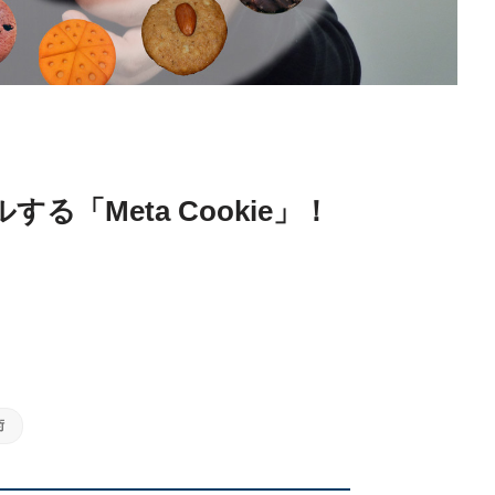
「Meta Cookie」！
術