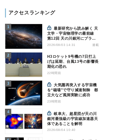
アクセスランキング
最新研究から読み解く 天
文学・宇宙物理学の最前線
第12回 天の川銀河にブラッ
クホール1億7000万個？ - 大
連載
2026/08/03 14:31
規模計算が描くその分布
H3ロケット9号機の7日打上
げは延期、台風13号の影響長
期化の恐れ
22時間前
大気圏再突入する宇宙機
を“磁場”で守り減速制御 都
立大など風洞実験に成功
23時間前
岐阜大、超星団が天の川
銀河最強級の宇宙線加速器天
体であることを解明
2026/08/04 10:40