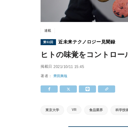
連載
近未来テクノロジー見聞録
第51回
ヒトの味覚をコントロールする
掲載日
2021/10/11 15:45
著者：
齊田興哉
VR
東京大学
食品業界
科学技