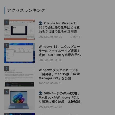
アクセスランキング
Claude for Microsoft
365で会社員の仕事はどう変
わる？ 1日で見るAI活用術
レポート
2026/08/05 09:34
Windows 11、エクスプロー
ラーのファイルサイズ表示を
改善 GB・MBを自動表示へ
2026/08/05 11:16
Windowsタスクマネージャ
ー開発者、macOS版「Task
Manager OG」を公開
2026/08/05 08:41
500ページのWord文書、
MacBookがWindows PCよ
り高速に開く結果 比較試験
2026/08/04 13:35