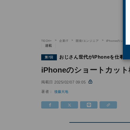
TECH+
企業IT
開発/エンジニア
iPhoneのシ
連載
おじさん世代がiPhoneを仕事
第7回
iPhoneのショートカッ
掲載日
2025/02/07 09:05
著者：
後藤大地