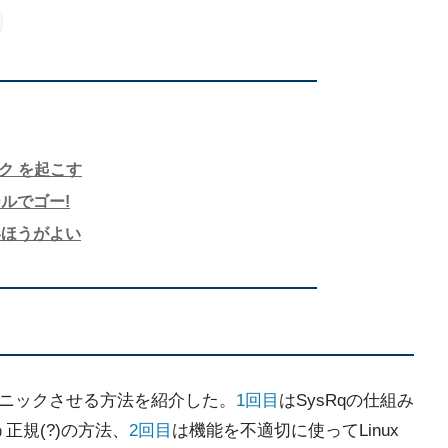
ニック を起こす
ルでゴー!
いほうがよい
ニックさせる方法を紹介した。
1回目
はSysRqの仕組み
正規(?)の方法、
2回目
は機能を不適切に使ってLinux