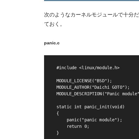
次のようなカーネルモジュールで十分だ。
ておく。
panic.c
#include <linux/module.h>

MODULE_LICENSE("BSD");

MODULE_AUTHOR("Daichi GOTO");

MODULE_DESCRIPTION("Panic module"
static int panic_init(void)

{

    panic("panic module");

    return 0;

}
