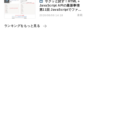
サクッと試す！HTML＋
JavaScript APIの最新事情
第11回 JavaScriptでファイ
ル管理！Origin Private File
連載
2026/08/06 14:18
Systemを活用する
ランキングをもっと見る