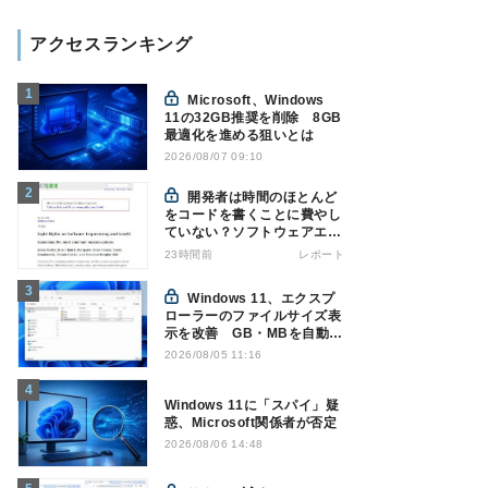
アクセスランキング
Microsoft、Windows
11の32GB推奨を削除 8GB
最適化を進める狙いとは
2026/08/07 09:10
開発者は時間のほとんど
をコードを書くことに費やし
ていない？ソフトウェアエン
ジニアリングにおけるAIの8
23時間前
レポート
つの神話への賛否
Windows 11、エクスプ
ローラーのファイルサイズ表
示を改善 GB・MBを自動表
示へ
2026/08/05 11:16
Windows 11に「スパイ」疑
惑、Microsoft関係者が否定
2026/08/06 14:48