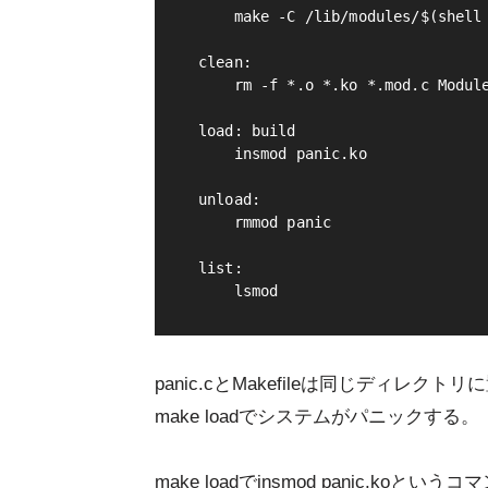
    make -C /lib/modules/$(shell 
clean:

    rm -f *.o *.ko *.mod.c Module
load: build

    insmod panic.ko

unload:

    rmmod panic

list:

panic.cとMakefileは同じディレク
make loadでシステムがパニックする。
make loadでinsmod panic.ko