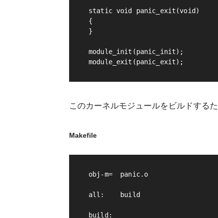
static void panic_exit(void)

{

}

module_init(panic_init);

このカーネルモジュールをビルドするため、
Makefile
obj-m=  panic.o

all:    build

build:
