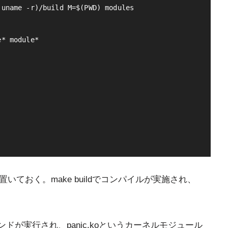
uname -r)/build M=$(PWD) modules

* module*

トリに置いておく。make buildでコンパイルが実施され、
というコマンドが実行され、panic.koというカーネルモジュール