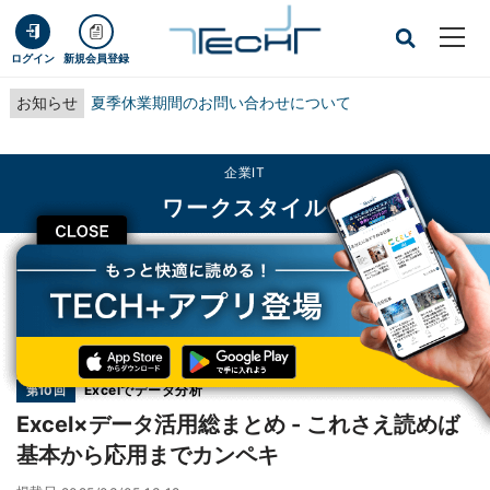
ログイン
新規会員登録
お知らせ
夏季休業期間のお問い合わせについて
企業IT
ワークスタイル
CLOSE
TECH+
企業IT
ワークスタイル
Excel×データ活用総まとめ - これさえ読めば基本から応用までカンペキ
連載
Excelでデータ分析
第10回
Excel×データ活用総まとめ - これさえ読めば
基本から応用までカンペキ