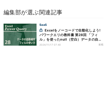
編集部が選ぶ関連記事
SaaS
Excelをノーコードで自動化しよう!
パワークエリの教科書 第28回 「フィ
ル」を使ったnull（空白）データの自動
補完
連載
2024/11/17 07:40