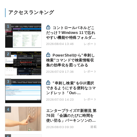
アクセスランキング
コントロールパネルどこ
だっけ？Windows 11で忘れ
やすい機能や特殊フォルダを
PowerShellでローカルブッ
レポート
2026/08/04 13:46
クマーク化
PowerShellから"串刺し
検索"コマンドで検索情報収
集の効率化を図ってみる
レポート
2026/07/29 17:36
"串刺し検索"をGUI選択
できるようにする便利なコマ
ンドレット「Out-
GridView」を使う
レポート
2026/07/30 14:23
エンタープライズIT新潮流 第
76回 「会議のたびに時間を
使い切る」パーキンソンの法
則を打破する処方箋
連載
2026/08/03 09:00