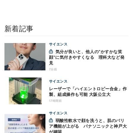
新着記事
サイエンス
気分が良いと、他人の“かすかな笑
顔”に気付きやすくなる 理科大など発
見
7分前
サイエンス
レーザーで「ハイエントロピー合金」作
製、組成操作も可能 大阪公立大
17時間前
サイエンス
弱酸性軟水で顔を洗うと、肌のバリ
ア機能が上がる パナソニックと神戸大
が確認