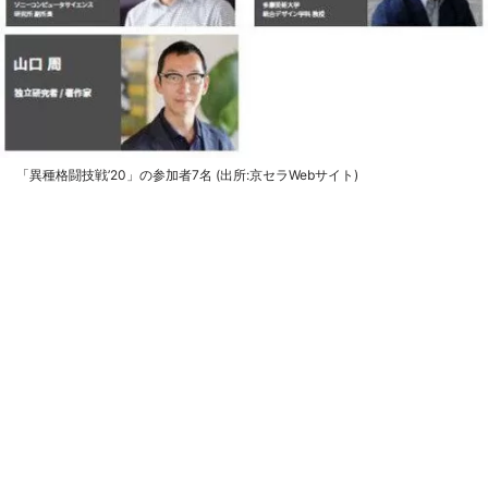
「異種格闘技戦’20」の参加者7名 (出所:京セラWebサイト)