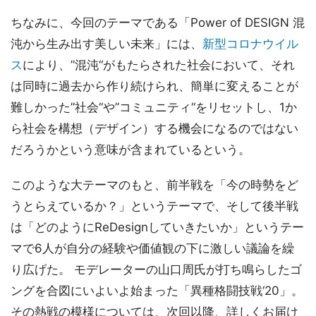
ちなみに、今回のテーマである「Power of DESIGN 混
沌から生み出す美しい未来」には、
新型コロナウイル
ス
により、”混沌“がもたらされた社会において、それ
は同時に過去から作り続けられ、簡単に変えることが
難しかった”社会“や”コミュニティ“をリセットし、1か
ら社会を構想（デザイン）する機会になるのではない
だろうかという意味が含まれているという。
このような大テーマのもと、前半戦を「今の時勢をど
うとらえているか？」というテーマで、そして後半戦
は「どのようにReDesignしていきたいか」というテー
マで6人が自分の経験や価値観の下に激しい議論を繰
り広げた。 モデレーターの山口周氏が打ち鳴らしたゴ
ングを合図にいよいよ始まった「異種格闘技戦‘20」。
その熱戦の模様については、次回以降、詳しくお届け