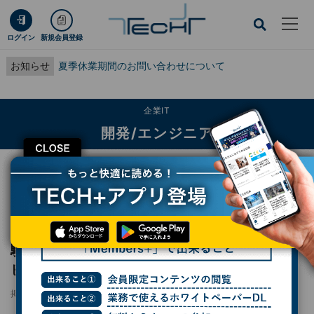
ログイン
新規会員登録
お知らせ
夏季休業期間のお問い合わせについて
企業IT
開発/エンジニア
CLOSE
TECH+
企業IT
開発/エンジニア
駅伝日本一の走りをAIが再現、GMOが「走るヒューマノイド」開発へ
レポート
駅伝日本一の走りをAIが再現、GMOが「走る
ヒューマノイド」開発へ
掲載日
2026/04/03 16:40