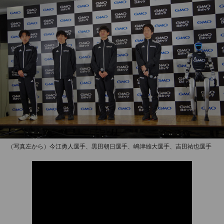
（写真左から）今江勇人選手、黒田朝日選手、嶋津雄大選手、吉田祐也選手