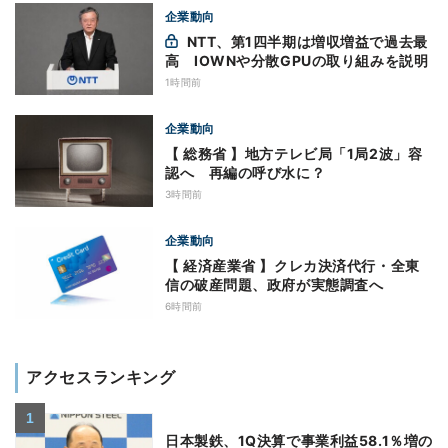
企業動向
NTT、第1四半期は増収増益で過去最
高 IOWNや分散GPUの取り組みを説明
1時間前
企業動向
【 総務省 】地方テレビ局「1局2波」容
認へ 再編の呼び水に？
3時間前
企業動向
【 経済産業省 】クレカ決済代行・全東
信の破産問題、政府が実態調査へ
6時間前
アクセスランキング
日本製鉄、1Q決算で事業利益58.1％増の