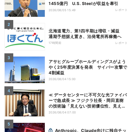
1455億円 U.S. Steelが収益を牽引
レポート
2026/08/05 15:49
北海道電力、第1四半期は増収・減益
通期予想据え置き、泊発電所再稼働へ
17時間前
レポート
アサヒグループホールディングスがよう
やく25年度決算を発表 サイバー攻撃で
4割減益
2026/08/04 15:00
≪ データセンターに不可欠な光ファイバ
ーで急成長 ≫ フジクラ社長・岡田直樹
の技術論「見えない技術優位性、見えな
い差別化でトップの座を！」
2026/08/04 07:00
Anthropic、Claude向けに独自チッ