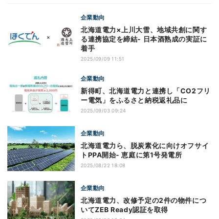
企業動向
北海道電力×上川大雪、地域共創に関す
る連携協定を締結- 日本酒熟成の実証に
着手
2025/09/09 11:51
企業動向
新得町、北海道電力と連携し「CO2フリ
ー電気」をふるさと納税返礼品に
2025/09/03 09:24
企業動向
北海道電力ら、脱炭素化に向けオフサイ
トPPA開始- 恵庭に第1号発電所
2025/08/22 18:08
企業動向
北海道電力、改修予定の2件の物件につ
いてZEB Ready認証を取得