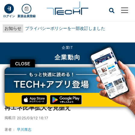
ログイン
新規会員登録
お知らせ
プライバシーポリシーを一部改訂しました
企業IT
企業動向
CLOSE
TECH+
企業IT
企業動向
北海道電力、北海道エリアで系統慣性を計測- 再エネ比率拡大を見据え
北海道電力、北海道エリアで系統慣性を計測-
再エネ比率拡大を見据え
掲載日
2025/09/12 16:17
著者：
早川厚志