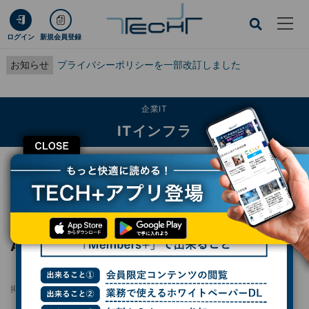
ログイン
新規会員登録
お知らせ
プライバシーポリシーを一部改訂しました
企業IT
ITインフラ
CLOSE
TECH+
企業IT
ITインフラ
ANAグループ4万人が使うデータ活用基盤「BlueLake」、第4世代の特徴とは
レポート
ANAグループ4万人が使うデータ活用基盤
「BlueLake」、第4世代の特徴とは
掲載日
2025/07/22 13:21