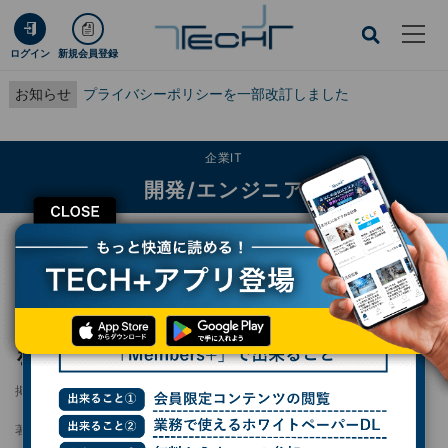
ログイン
新規会員登録
お知らせ
プライバシーポリシーを一部改訂しました
企業IT
開発/エンジニア
CLOSE
TECH+
企業IT
開発/エンジニア
MicrosoftのCopilotがパワーユーザーの支持を失っている
MicrosoftのCopilotがパワーユーザーの支持
を失っている
掲載日
2025/04/24 10:35
著者：
杉山貴章