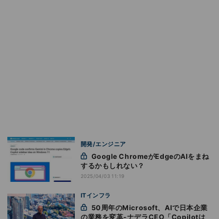
開発/エンジニア
Google ChromeがEdgeのAIをまね
するかもしれない？
2025/04/03 11:19
ITインフラ
50周年のMicrosoft、AIで日本企業
の業務を変革‐ナデラCEO「Copilotは