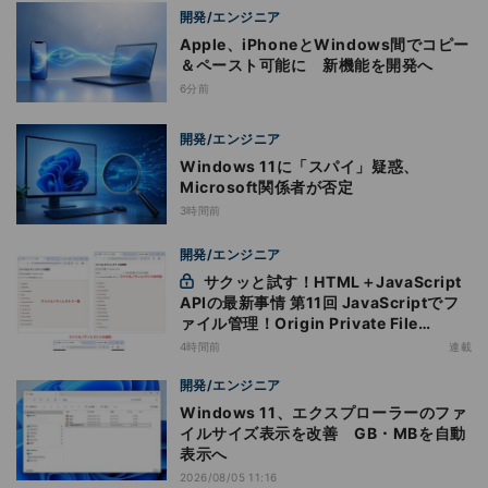
開発/エンジニア
Apple、iPhoneとWindows間でコピー
＆ペースト可能に 新機能を開発へ
6分前
開発/エンジニア
Windows 11に「スパイ」疑惑、
Microsoft関係者が否定
3時間前
開発/エンジニア
サクッと試す！HTML＋JavaScript
APIの最新事情 第11回 JavaScriptでフ
ァイル管理！Origin Private File
Systemを活用する
4時間前
連載
開発/エンジニア
Windows 11、エクスプローラーのファ
イルサイズ表示を改善 GB・MBを自動
表示へ
2026/08/05 11:16