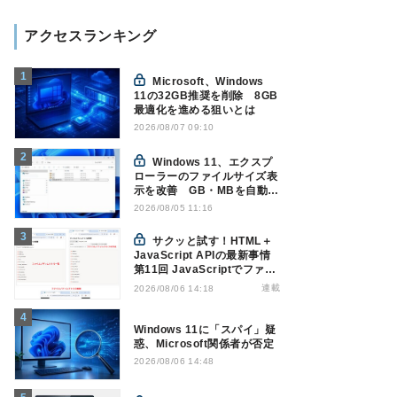
アクセスランキング
Microsoft、Windows
11の32GB推奨を削除 8GB
最適化を進める狙いとは
2026/08/07 09:10
Windows 11、エクスプ
ローラーのファイルサイズ表
示を改善 GB・MBを自動表
示へ
2026/08/05 11:16
サクッと試す！HTML＋
JavaScript APIの最新事情
第11回 JavaScriptでファイ
ル管理！Origin Private File
連載
2026/08/06 14:18
Systemを活用する
Windows 11に「スパイ」疑
惑、Microsoft関係者が否定
2026/08/06 14:48