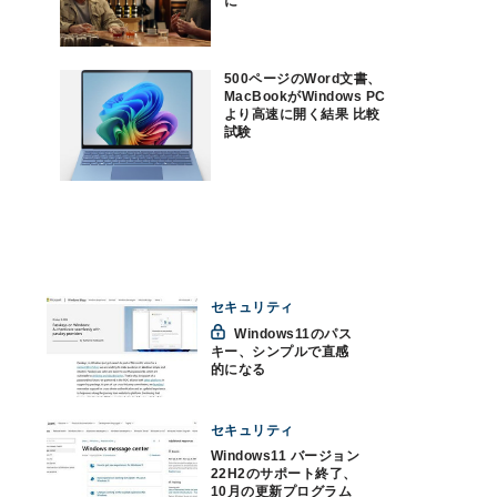
に
500ページのWord文書、
MacBookがWindows PC
より高速に開く結果 比較
試験
セキュリティ
Windows11のパス
キー、シンプルで直感
的になる
セキュリティ
Windows11 バージョン
22H2のサポート終了、
10月の更新プログラム