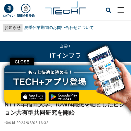
ログイン
新規会員登録
お知らせ
夏季休業期間のお問い合わせについて
企業IT
ITインフラ
CLOSE
TECH+
企業IT
ITインフラ
NTT×早稲田大学、IOWN構想を軸としたビジョン共有型共同研究を開始
レポート
NTT×早稲田大学、IOWN構想を軸としたビジ
ョン共有型共同研究を開始
掲載日
2024/06/05 16:32