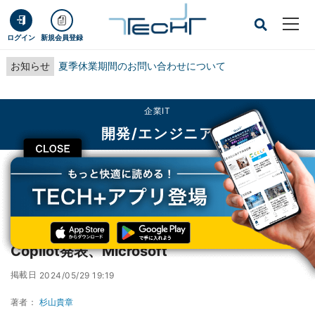
ログイン
新規会員登録
お知らせ
夏季休業期間のお問い合わせについて
企業IT
開発/エンジニア
CLOSE
TECH+
企業IT
開発/エンジニア
メッセージングアプリ「Telegram」向けCopilot発表、Microsoft
メッセージングアプリ「Telegram」向け
Copilot発表、Microsoft
掲載日
2024/05/29 19:19
著者：
杉山貴章