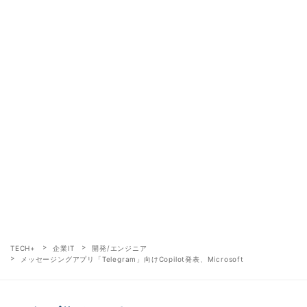
TECH+
企業IT
開発/エンジニア
メッセージングアプリ「Telegram」向けCopilot発表、Microsoft