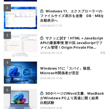
Windows 11、エクスプローラーの
ファイルサイズ表示を改善 GB・MBを
自動表示へ
2026/08/05 11:16
サクッと試す！HTML＋JavaScript
APIの最新事情 第11回 JavaScriptでフ
ァイル管理！Origin Private File
Systemを活用する
連載
2026/08/06 14:18
Windows 11に「スパイ」疑惑、
Microsoft関係者が否定
2026/08/06 14:48
500ページのWord文書、MacBook
がWindows PCより高速に開く結果
比較試験
2026/08/04 13:35